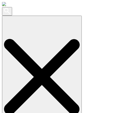
Search
for: