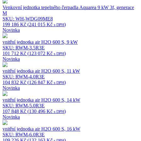
Venkovní jednotka tepelného čerpadla Aquarea 9 kW 3f, generace
M
SKU: WH-WDG09ME8
199 186
Kč
(
241 015
Kč
)
s DPH
Novinka
vnitřní jednotka air H2O 600 S, 9 kW
SKU: RWM-3.5R3E
101 712
Kč
(
123 072
Kč
)
s DPH
Novinka
vnitřní jednotka air H2O 600 S, 11 kW
SKU: RWM-4.0R3E
104 832
Kč
(
126 847
Kč
)
s DPH
Novinka
vnitřní jednotka air H2O 600 S, 14 kW
SKU: RWM-5.0R3E
107 848
Kč
(
130 496
Kč
)
s DPH
Novinka
vnitřní jednotka air H2O 600 S, 16 kW
SKU: RWM-6.0R3E
109 226
Kč
(
132 163
Kč
)
s DPH