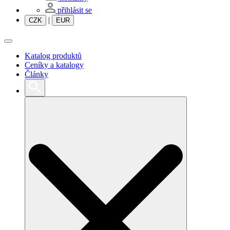
přihlásit se
|
CZK
EUR
Katalog produktů
Ceníky a katalogy
Články
Search
for: