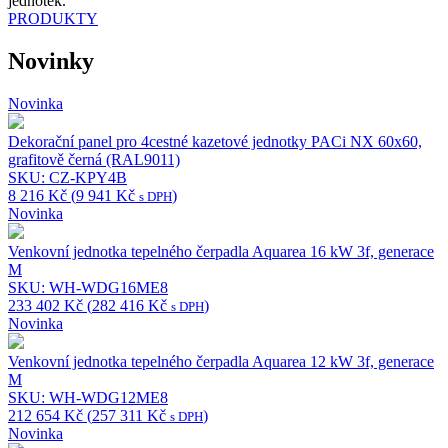
jednotek.
PRODUKTY
Novinky
Novinka
Dekorační panel pro 4cestné kazetové jednotky PACi NX 60x60,
grafitově černá (RAL9011)
SKU: CZ-KPY4B
8 216
Kč
(
9 941
Kč
)
s DPH
Novinka
Venkovní jednotka tepelného čerpadla Aquarea 16 kW 3f, generace
M
SKU: WH-WDG16ME8
233 402
Kč
(
282 416
Kč
)
s DPH
Novinka
Venkovní jednotka tepelného čerpadla Aquarea 12 kW 3f, generace
M
SKU: WH-WDG12ME8
212 654
Kč
(
257 311
Kč
)
s DPH
Novinka