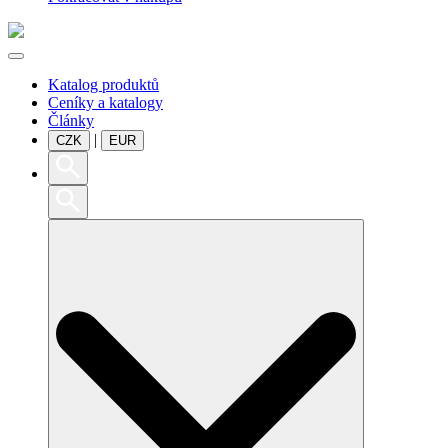
Katalog produktů
Ceníky a katalogy
Články
|
CZK
EUR
Search
for: