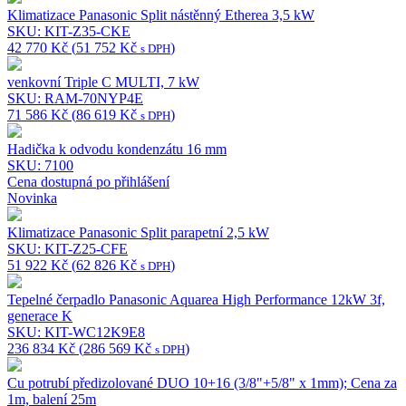
Klimatizace Panasonic Split nástěnný Etherea 3,5 kW
SKU: KIT-Z35-CKE
42 770
Kč
(
51 752
Kč
)
s DPH
venkovní Triple C MULTI, 7 kW
SKU: RAM-70NYP4E
71 586
Kč
(
86 619
Kč
)
s DPH
Hadička k odvodu kondenzátu 16 mm
SKU: 7100
Cena dostupná po přihlášení
Novinka
Klimatizace Panasonic Split parapetní 2,5 kW
SKU: KIT-Z25-CFE
51 922
Kč
(
62 826
Kč
)
s DPH
Tepelné čerpadlo Panasonic Aquarea High Performance 12kW 3f,
generace K
SKU: KIT-WC12K9E8
236 834
Kč
(
286 569
Kč
)
s DPH
Cu potrubí předizolované DUO 10+16 (3/8"+5/8" x 1mm); Cena za
1m, balení 25m