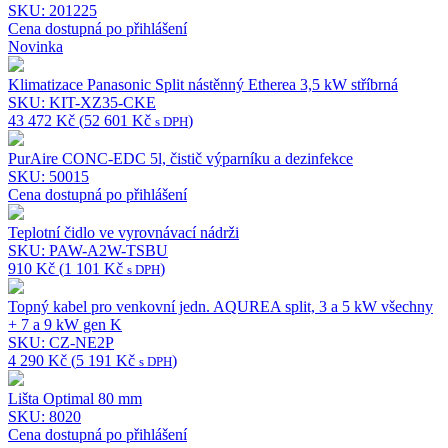
SKU: 201225
Cena dostupná po přihlášení
Novinka
Klimatizace Panasonic Split nástěnný Etherea 3,5 kW stříbrná
SKU: KIT-XZ35-CKE
43 472
Kč
(
52 601
Kč
)
s DPH
PurAire CONC-EDC 5l, čistič výparníku a dezinfekce
SKU: 50015
Cena dostupná po přihlášení
Teplotní čidlo ve vyrovnávací nádrži
SKU: PAW-A2W-TSBU
910
Kč
(
1 101
Kč
)
s DPH
Topný kabel pro venkovní jedn. AQUREA split, 3 a 5 kW všechny
+ 7 a 9 kW gen K
SKU: CZ-NE2P
4 290
Kč
(
5 191
Kč
)
s DPH
Lišta Optimal 80 mm
SKU: 8020
Cena dostupná po přihlášení