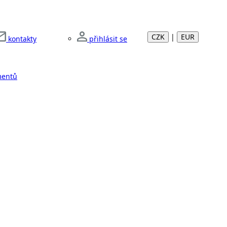
CZK
|
EUR
kontakty
přihlásit se
mentů