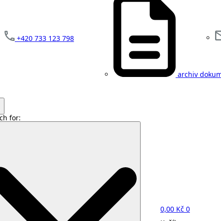
+420 733 123 798
archiv doku
ch for:
0,00
Kč
0