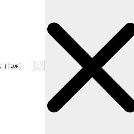
K
|
EUR