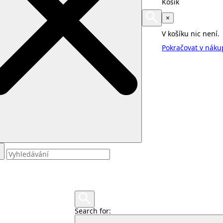
Košík
×
V košíku nic není.
Pokračovat v nák
Search for: