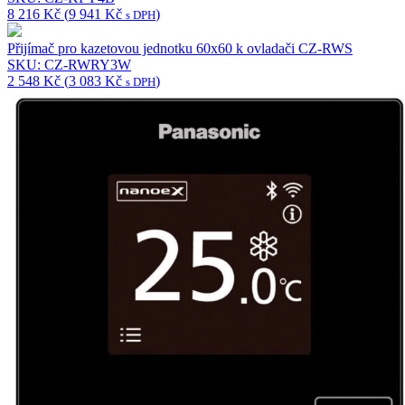
8 216
Kč
(
9 941
Kč
)
s DPH
Přijímač pro kazetovou jednotku 60x60 k ovladači CZ-RWS
SKU: CZ-RWRY3W
2 548
Kč
(
3 083
Kč
)
s DPH