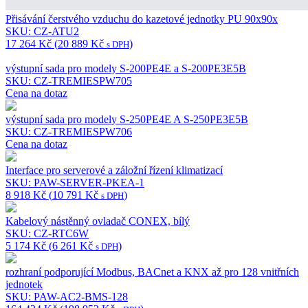
Přisávání čerstvého vzduchu do kazetové jednotky PU 90x90x
SKU: CZ-ATU2
17 264
Kč
(
20 889
Kč
)
s DPH
výstupní sada pro modely S-200PE4E a S-200PE3E5B
SKU: CZ-TREMIESPW705
Cena na dotaz
výstupní sada pro modely S-250PE4E A S-250PE3E5B
SKU: CZ-TREMIESPW706
Cena na dotaz