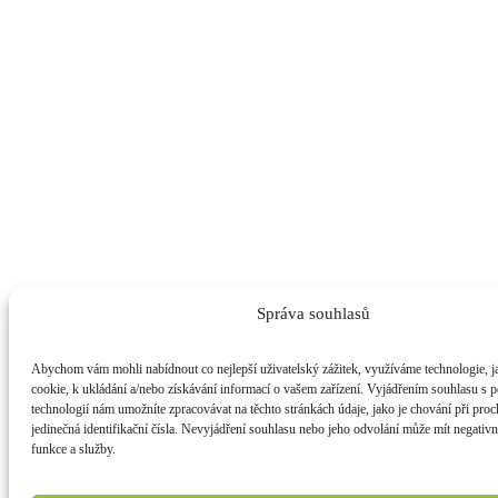
Správa souhlasů
Abychom vám mohli nabídnout co nejlepší uživatelský zážitek, využíváme technologie, j
cookie, k ukládání a/nebo získávání informací o vašem zařízení. Vyjádřením souhlasu s 
technologií nám umožníte zpracovávat na těchto stránkách údaje, jako je chování při pr
jedinečná identifikační čísla. Nevyjádření souhlasu nebo jeho odvolání může mít negativ
funkce a služby.