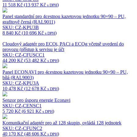
11 518
Kč
(
13 937
Kč
)
s DPH
Panel standardní pro 4cestnou kazetovou jednotku 90×90 – PU,
grafitově černá (RAL9011)
SKU: CZ-KPU3B
8 840
Kč
(
10 696
Kč
)
s DPH
Cloudový adaptér pro ECOi, PACi a ECOg včetně uvedení do
provozu (přístup k servisu je účt
SKU: CZ-CFUSCC1
44 200
Kč
(
53 482
Kč
)
s DPH