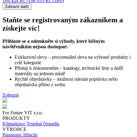
Interface pro serverové a záložní řízení klimatizací
SKU: PAW-SERVER-PKEA-1
8 918
Kč
(
10 791
Kč
)
s DPH
Kabelový nástěnný ovladač CONEX, bílý
SKU: CZ-RTC6W
5 174
Kč
(
6 261
Kč
)
s DPH
rozhraní podporující Modbus, BACnet a KNX až pro 128 vnitřních
jednotek
SKU: PAW-AC2-BMS-128
164 424
Kč
(
198 953
Kč
)
s DPH
Zobrazit další
Staňte se registrovaným zákazníkem a
získejte víc!
Přihlaste se a odemkněte si výhody, které běžným
návštěvníkům nejsou dostupné:
Exkluzivní slevy – procentuální sleva na vybrané produkty i
celé kategorie