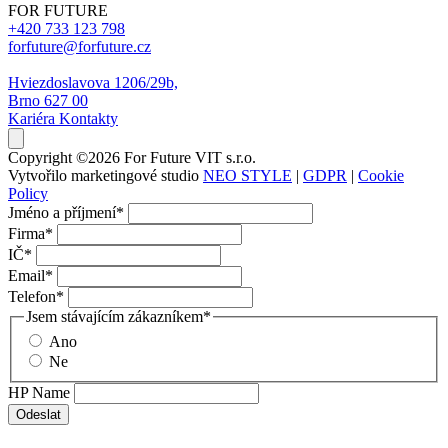
Přístup k dokumentům – katalogy, technické listy a další
materiály na jednom místě
Rychlé objednávky – možnost odeslat poptávku nebo
objednávku přímo z webu
Zobrazit
For Future VIT s.r.o.
PRODUKTY
Klimatizace
Tepelná čerpadla
VÝROBCE
Panasonic
Hitachi
FOR FUTURE
+420 733 123 798
forfuture@forfuture.cz
Hviezdoslavova 1206/29b,
Brno 627 00
Kariéra
Kontakty
Copyright ©2026 For Future VIT s.r.o.
Vytvořilo marketingové studio
NEO STYLE
|
GDPR
|
Cookie
Policy