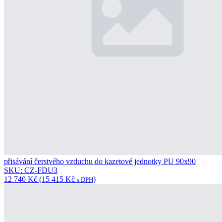
6 396
Kč
(
7 739
Kč
)
s DPH