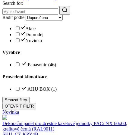
Search for:
Řadit podle
Akce
Doprodej
Novinka
Výrobce
Panasonic
(46)
Provedení klimatizace
AHU BOX
(1)
Smazat filtry
OTEVŘÍT FILTR
Novinka
Dekorační panel pro 4cestné kazetové jednotky PACi NX 60x60,
grafitově černá (RAL9011)
SKU: CZ-KPY4B