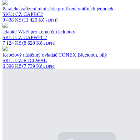
Panel ECONAVI pro 4cestnou kazetovou jednotku 90×90 – PU,
bílá (RAL9003)
SKU: CZ-KPU3A
10 478
Kč
(
12 678
Kč
)
s DPH
Senzor pro úsporu energie Econavi
SKU: CZ-CENSC1
5 720
Kč
(
6 921
Kč
)
s DPH
Komunikační adaptér pro až 128 skupin, ovládá 128 jednotek
SKU: CZ-CFUNC2
40 170
Kč
(
48 606
Kč
)
s DPH
Paralelní zařízení mini série pro řízení vnitřních jednotek
SKU: CZ-CAPBC2
9 438
Kč
(
11 420
Kč
)
s DPH
adaptér Wi-Fi pro komerční jednotky
SKU: CZ-CAPWFC2
7 124
Kč
(
8 620
Kč
)
s DPH
Kabelový nástěnný ovladač CONEX Bluetooth, bílý
SKU: CZ-RTC6WBL