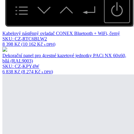
Kabelový nástěnný ovladač CONEX Bluetooth + WiFi, černý
SKU: CZ-RTC6BLW2
8 398
Kč
(
10 162
Kč
)
s DPH
Dekorační panel pro 4cestné kazetové jednotky PACi NX 60x60,
bílá (RAL9003)
SKU: CZ-KPY4W
6 838
Kč
(
8 274
Kč
)
s DPH