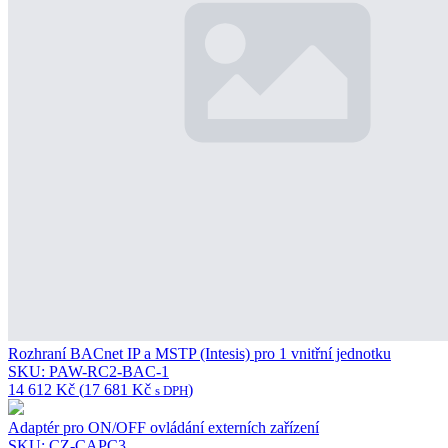
Rozhraní BACnet IP a MSTP (Intesis) pro 1 vnitřní jednotku
SKU: PAW-RC2-BAC-1
14 612
Kč
(
17 681
Kč
)
s DPH
Adaptér pro ON/OFF ovládání externích zařízení
SKU: CZ-CAPC3