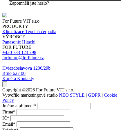
Zapomněli jste heslo?
For Future VIT s.r.o.
PRODUKTY
Klimatizace
Tepelná čerpadla
VÝROBCE
Panasonic
Hitachi
FOR FUTURE
+420 733 123 798
forfuture@forfuture.cz
Hviezdoslavova 1206/29b,
Brno 627 00
Kariéra
Kontakty
Copyright ©2026 For Future VIT s.r.o.
Vytvořilo marketingové studio
NEO STYLE
|
GDPR
|
Cookie
Policy
Jméno a příjmení
*
Firma
*
IČ
*
Email
*