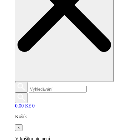
0,00
Kč
0
Košík
×
V košíku nic není.