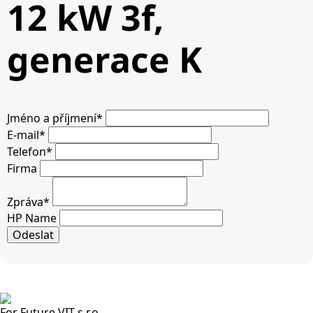
12 kW 3f,
generace K
Jméno a příjmení
*
E-mail
*
Telefon
*
Firma
Zpráva
*
HP Name
Odeslat
For Future VIT s.r.o.