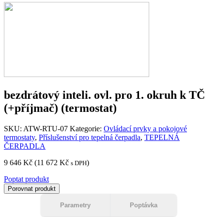
bezdrátový inteli. ovl. pro 1. okruh k TČ
(+příjmač) (termostat)
SKU:
ATW-RTU-07
Kategorie:
Ovládací prvky a pokojové
termostaty
,
Příslušenství pro tepelná čerpadla
,
TEPELNÁ
ČERPADLA
9 646
Kč
(
11 672
Kč
)
s DPH
Poptat produkt
Porovnat produkt
Parametry
Poptávka