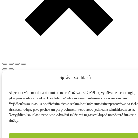
Správa souhlasů
Abychom vám mohli nabídnout co nejlepší uživatelský zážitek, využíváme technologie,
jako jsou soubory cookie, k ukládání a/nebo získávání informací o vašem zařízení.
Vyjádřením souhlasu s používáním těchto technologií nám umožníte zpracovávat na těch
stránkách údaje, jako je chování při procházení webu nebo jedinečná identifikační čísla.
Nevyjádření souhlasu nebo jeho odvolání může mít negativní dopad na některé funkce a
služby.