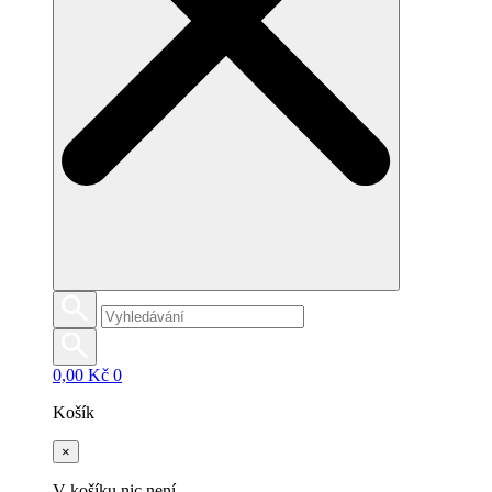
0,00
Kč
0
Košík
×
V košíku nic není.