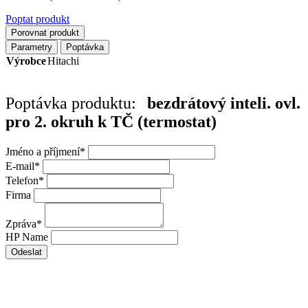
Poptat produkt
Porovnat produkt
Parametry
Poptávka
Výrobce
Hitachi
Poptávka produktu:
bezdrátový inteli. ovl.
pro 2. okruh k TČ (termostat)
Jméno a příjmení
*
E-mail
*
Telefon
*
Firma
Zpráva
*
HP Name
Odeslat