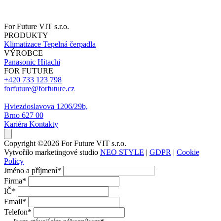
For Future VIT s.r.o.
PRODUKTY
Klimatizace
Tepelná čerpadla
VÝROBCE
Panasonic
Hitachi
FOR FUTURE
+420 733 123 798
forfuture@forfuture.cz
Hviezdoslavova 1206/29b,
Brno 627 00
Kariéra
Kontakty
Copyright ©2026 For Future VIT s.r.o.
Vytvořilo marketingové studio
NEO STYLE
|
GDPR
|
Cookie
Policy
Jméno a příjmení
*
Firma
*
IČ
*
Email
*
Telefon
*