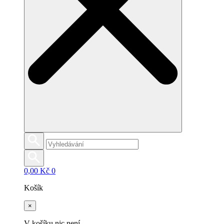
0,00
Kč
0
Košík
×
V košíku nic není.