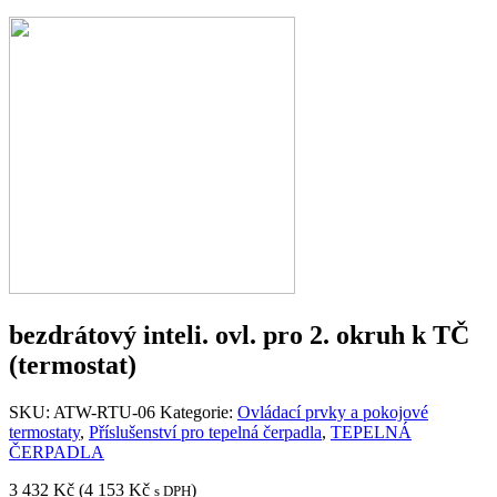
bezdrátový inteli. ovl. pro 2. okruh k TČ
(termostat)
SKU:
ATW-RTU-06
Kategorie:
Ovládací prvky a pokojové
termostaty
,
Příslušenství pro tepelná čerpadla
,
TEPELNÁ
ČERPADLA
3 432
Kč
(
4 153
Kč
)
s DPH