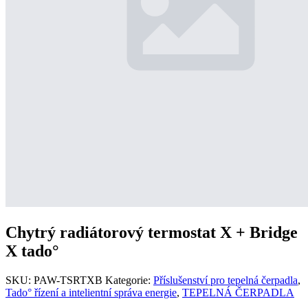
Chytrý radiátorový termostat X + Bridge
X tado°
SKU:
PAW-TSRTXB
Kategorie:
Příslušenství pro tepelná čerpadla
,
Tado° řízení a intelientní správa energie
,
TEPELNÁ ČERPADLA