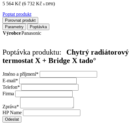
5 564
Kč
(
6 732
Kč
)
s DPH
Poptat produkt
Porovnat produkt
Parametry
Poptávka
Výrobce
Panasonic
Poptávka produktu:
Chytrý radiátorový
termostat X + Bridge X tado°
Jméno a příjmení
*
E-mail
*
Telefon
*
Firma
Zpráva
*
HP Name
Odeslat