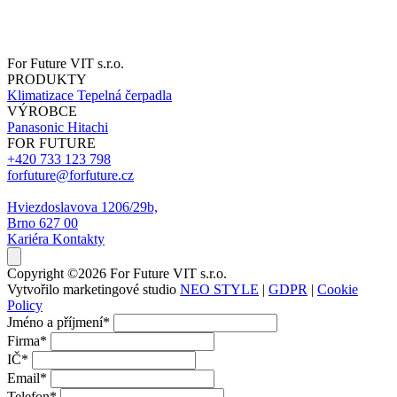
For Future VIT s.r.o.
PRODUKTY
Klimatizace
Tepelná čerpadla
VÝROBCE
Panasonic
Hitachi
FOR FUTURE
+420 733 123 798
forfuture@forfuture.cz
Hviezdoslavova 1206/29b,
Brno 627 00
Kariéra
Kontakty
Copyright ©2026 For Future VIT s.r.o.
Vytvořilo marketingové studio
NEO STYLE
|
GDPR
|
Cookie
Policy
Jméno a příjmení
*
Firma
*
IČ
*
Email
*
Telefon
*