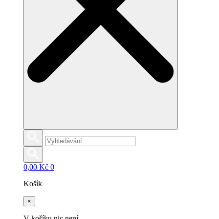
0,00
Kč
0
Košík
×
V košíku nic není.