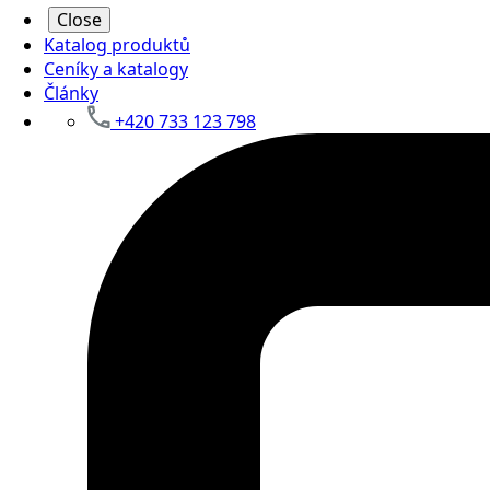
Close
Katalog produktů
Ceníky a katalogy
Články
+420 733 123 798