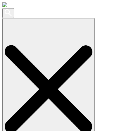
Search
for: