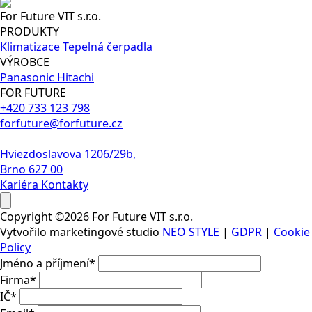
For Future VIT s.r.o.
PRODUKTY
Klimatizace
Tepelná čerpadla
VÝROBCE
Panasonic
Hitachi
FOR FUTURE
+420 733 123 798
forfuture@forfuture.cz
Hviezdoslavova 1206/29b,
Brno 627 00
Kariéra
Kontakty
Copyright ©2026 For Future VIT s.r.o.
Vytvořilo marketingové studio
NEO STYLE
|
GDPR
|
Cookie
Policy
Jméno a příjmení
*
Firma
*
IČ
*