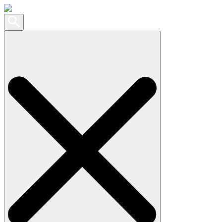
Search
for: