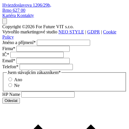
Hviezdoslavova 1206/29b,
Brno 627 00
Kariéra
Kontakty
Copyright ©2026 For Future VIT s.r.o.
Vytvořilo marketingové studio
NEO STYLE
|
GDPR
|
Cookie
Policy
Jméno a příjmení
*
Firma
*
IČ
*
Email
*
Telefon
*
Jsem stávajícím zákazníkem
*
Ano
Ne
HP Name
Odeslat