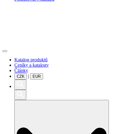
Katalog produktů
Ceníky a katalogy
Články
|
CZK
EUR
Search
for: