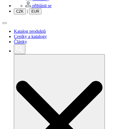
přihlásit se
|
CZK
EUR
Katalog produktů
Ceníky a katalogy
Články
Search
for: