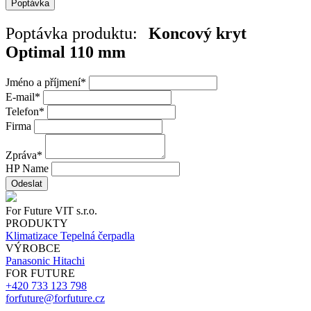
Poptávka
Poptávka produktu:
Koncový kryt
Optimal 110 mm
Jméno a příjmení
*
E-mail
*
Telefon
*
Firma
Zpráva
*
HP Name
Odeslat
For Future VIT s.r.o.
PRODUKTY
Klimatizace
Tepelná čerpadla
VÝROBCE
Panasonic
Hitachi
FOR FUTURE
+420 733 123 798
forfuture@forfuture.cz