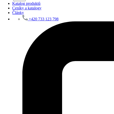
Katalog produktů
Ceníky a katalogy
Články
+420 733 123 798