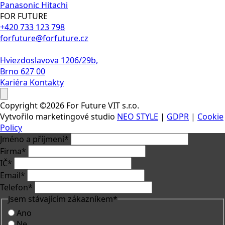
Panasonic
Hitachi
FOR FUTURE
+420 733 123 798
forfuture@forfuture.cz
Hviezdoslavova 1206/29b,
Brno 627 00
Kariéra
Kontakty
Copyright ©2026 For Future VIT s.r.o.
Vytvořilo marketingové studio
NEO STYLE
|
GDPR
|
Cookie
Policy
Jméno a příjmení
*
Firma
*
IČ
*
Email
*
Telefon
*
Jsem stávajícím zákazníkem
*
Ano
Ne