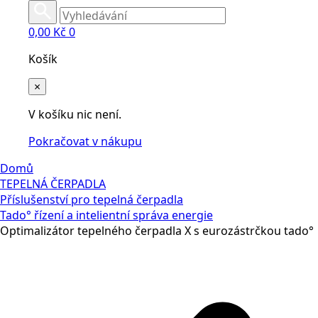
0,00
Kč
0
Košík
×
V košíku nic není.
Pokračovat v nákupu
Domů
TEPELNÁ ČERPADLA
Příslušenství pro tepelná čerpadla
Tado° řízení a intelientní správa energie
Optimalizátor tepelného čerpadla X s eurozástrčkou tado°