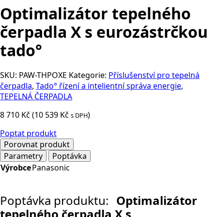
Optimalizátor tepelného
čerpadla X s eurozástrčkou
tado°
SKU:
PAW-THPOXE
Kategorie:
Příslušenství pro tepelná
čerpadla
,
Tado° řízení a intelientní správa energie
,
TEPELNÁ ČERPADLA
8 710
Kč
(
10 539
Kč
)
s DPH
Poptat produkt
Porovnat produkt
Parametry
Poptávka
Výrobce
Panasonic
Poptávka produktu:
Optimalizátor
tepelného čerpadla X s