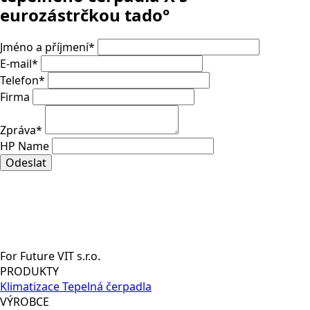
eurozástrčkou tado°
Jméno a příjmení
*
E-mail
*
Telefon
*
Firma
Zpráva
*
HP Name
Odeslat
For Future VIT s.r.o.
PRODUKTY
Klimatizace
Tepelná čerpadla
VÝROBCE