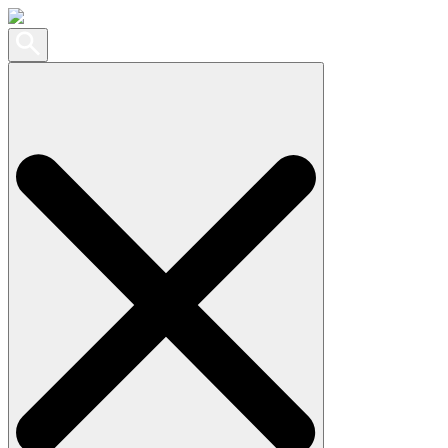
Search
for: