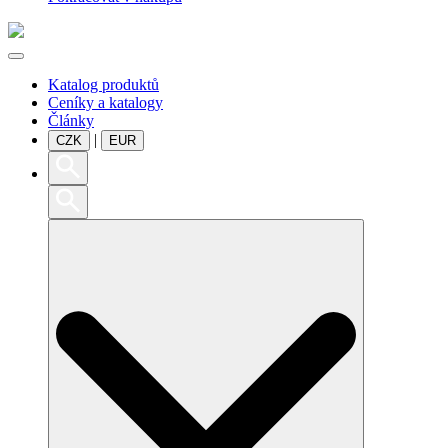
Katalog produktů
Ceníky a katalogy
Články
|
CZK
EUR
Search
for: