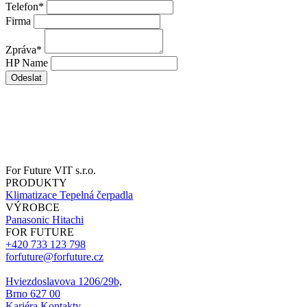
Telefon
*
Firma
Zpráva
*
HP Name
Odeslat
For Future VIT s.r.o.
PRODUKTY
Klimatizace
Tepelná čerpadla
VÝROBCE
Panasonic
Hitachi
FOR FUTURE
+420 733 123 798
forfuture@forfuture.cz
Hviezdoslavova 1206/29b,
Brno 627 00
Kariéra
Kontakty