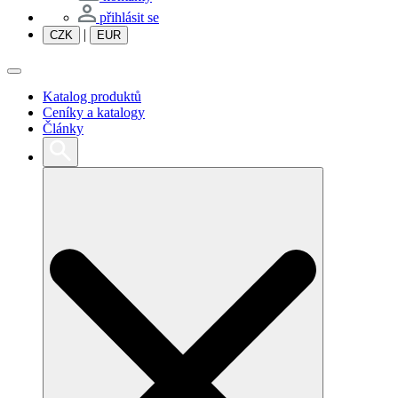
přihlásit se
|
CZK
EUR
Katalog produktů
Ceníky a katalogy
Články
Search
for: