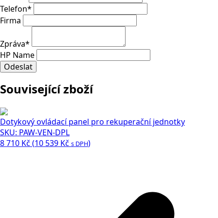
Telefon
*
Firma
Zpráva
*
HP Name
Odeslat
Související zboží
Dotykový ovládací panel pro rekuperační jednotky
SKU: PAW-VEN-DPL
8 710
Kč
(
10 539
Kč
)
s DPH