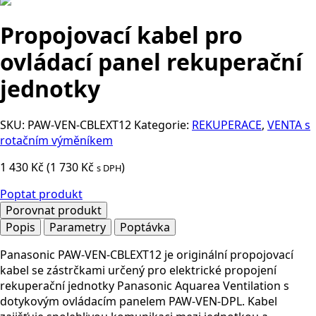
Propojovací kabel pro
ovládací panel rekuperační
jednotky
SKU:
PAW-VEN-CBLEXT12
Kategorie:
REKUPERACE
,
VENTA s
rotačním výměníkem
1 430
Kč
(
1 730
Kč
)
s DPH
Poptat produkt
Porovnat produkt
Popis
Parametry
Poptávka
Panasonic PAW-VEN-CBLEXT12 je originální propojovací
kabel se zástrčkami určený pro elektrické propojení
rekuperační jednotky Panasonic Aquarea Ventilation s
dotykovým ovládacím panelem PAW-VEN-DPL. Kabel