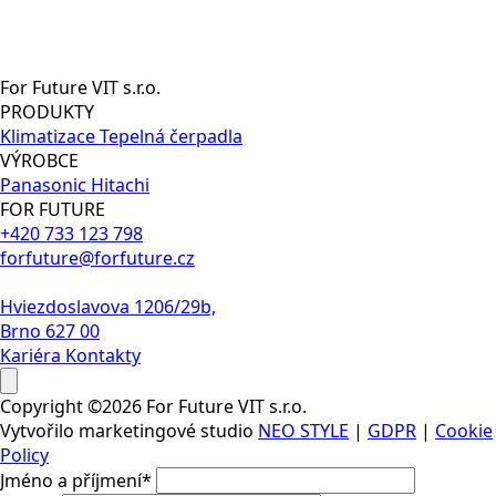
For Future VIT s.r.o.
PRODUKTY
Klimatizace
Tepelná čerpadla
VÝROBCE
Panasonic
Hitachi
FOR FUTURE
+420 733 123 798
forfuture@forfuture.cz
Hviezdoslavova 1206/29b,
Brno 627 00
Kariéra
Kontakty
Copyright ©2026 For Future VIT s.r.o.
Vytvořilo marketingové studio
NEO STYLE
|
GDPR
|
Cookie
Policy
Jméno a příjmení
*