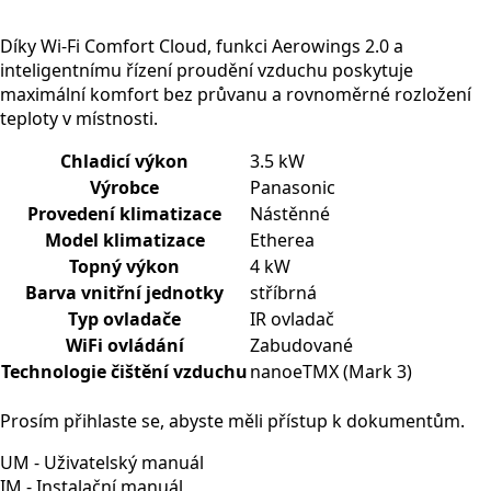
Díky
Wi-Fi Comfort Cloud
, funkci Aerowings 2.0 a
inteligentnímu řízení proudění vzduchu poskytuje
maximální komfort bez průvanu a rovnoměrné rozložení
teploty v místnosti.
Chladicí výkon
3.5 kW
Výrobce
Panasonic
Provedení klimatizace
Nástěnné
Model klimatizace
Etherea
Topný výkon
4 kW
Barva vnitřní jednotky
stříbrná
Typ ovladače
IR ovladač
WiFi ovládání
Zabudované
Technologie čištění vzduchu
nanoeTMX (Mark 3)
Prosím přihlaste se, abyste měli přístup k dokumentům.
UM - Uživatelský manuál
IM - Instalační manuál