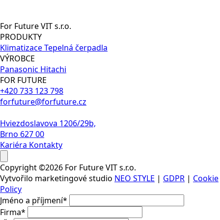
For Future VIT s.r.o.
PRODUKTY
Klimatizace
Tepelná čerpadla
VÝROBCE
Panasonic
Hitachi
FOR FUTURE
+420 733 123 798
forfuture@forfuture.cz
Hviezdoslavova 1206/29b,
Brno 627 00
Kariéra
Kontakty
Copyright ©2026 For Future VIT s.r.o.
Vytvořilo marketingové studio
NEO STYLE
|
GDPR
|
Cookie
Policy
Jméno a příjmení
*
Firma
*