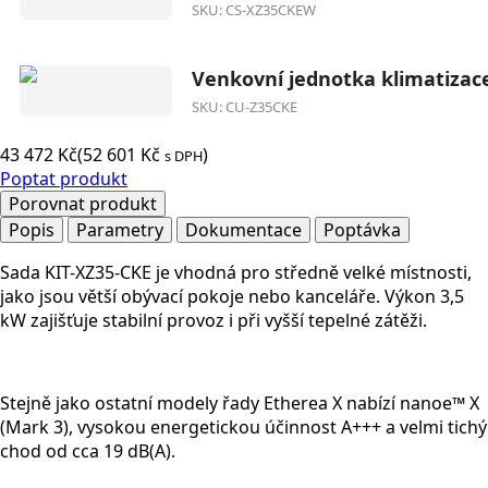
SKU: CS-XZ35CKEW
Venkovní jednotka klimatizac
SKU: CU-Z35CKE
43 472
Kč
(
52 601
Kč
)
s DPH
Poptat produkt
Porovnat produkt
Popis
Parametry
Dokumentace
Poptávka
Sada KIT-XZ35-CKE je vhodná pro středně velké místnosti,
jako jsou větší obývací pokoje nebo kanceláře. Výkon 3,5
kW zajišťuje stabilní provoz i při vyšší tepelné zátěži.
Stejně jako ostatní modely řady Etherea X nabízí
nanoe™ X
(Mark 3)
, vysokou energetickou účinnost A+++ a velmi tichý
chod od cca 19 dB(A).