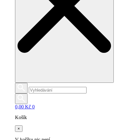
0,00
Kč
0
Košík
×
V košíku nic není.