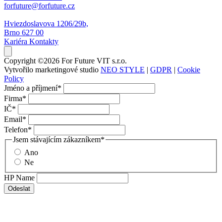
forfuture@forfuture.cz
Hviezdoslavova 1206/29b,
Brno 627 00
Kariéra
Kontakty
Copyright ©2026 For Future VIT s.r.o.
Vytvořilo marketingové studio
NEO STYLE
|
GDPR
|
Cookie
Policy
Jméno a příjmení
*
Firma
*
IČ
*
Email
*
Telefon
*
Jsem stávajícím zákazníkem
*
Ano
Ne
HP Name
Odeslat