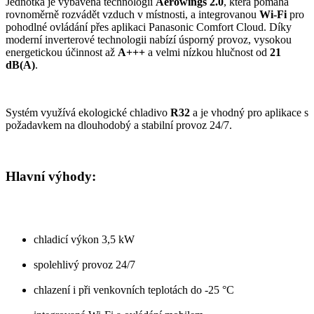
Jednotka je vybavena technologií
Aerowings 2.0
, která pomáhá
rovnoměrně rozvádět vzduch v místnosti, a integrovanou
Wi-Fi
pro
pohodlné ovládání přes aplikaci Panasonic Comfort Cloud. Díky
moderní inverterové technologii nabízí úsporný provoz, vysokou
energetickou účinnost až
A+++
a velmi nízkou hlučnost od
21
dB(A)
.
Systém využívá ekologické chladivo
R32
a je vhodný pro aplikace s
požadavkem na dlouhodobý a stabilní provoz 24/7.
Hlavní výhody:
chladicí výkon 3,5 kW
spolehlivý provoz 24/7
chlazení i při venkovních teplotách do -25 °C