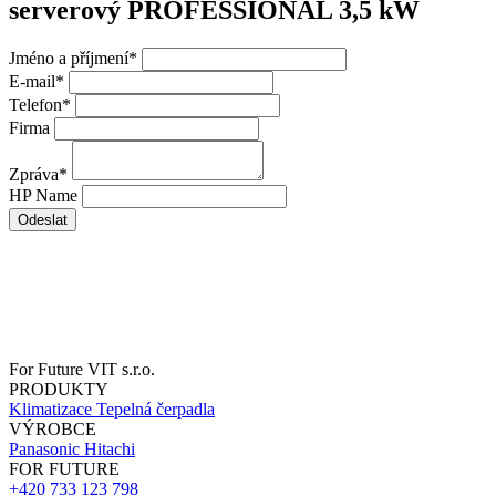
serverový PROFESSIONAL 3,5 kW
Jméno a příjmení
*
E-mail
*
Telefon
*
Firma
Zpráva
*
HP Name
Odeslat
For Future VIT s.r.o.
PRODUKTY
Klimatizace
Tepelná čerpadla
VÝROBCE
Panasonic
Hitachi
FOR FUTURE
+420 733 123 798