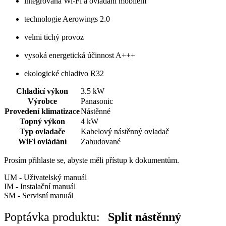
integrovaná Wi-Fi a ovládání mobilem
technologie Aerowings 2.0
velmi tichý provoz
vysoká energetická účinnost A+++
ekologické chladivo R32
Chladicí výkon
3.5 kW
Výrobce
Panasonic
Provedení klimatizace
Nástěnné
Topný výkon
4 kW
Typ ovladače
Kabelový nástěnný ovladač
WiFi ovládání
Zabudované
Prosím přihlaste se, abyste měli přístup k dokumentům.
UM - Uživatelský manuál
IM - Instalační manuál
SM - Servisní manuál
Poptávka produktu:
Split nástěnný