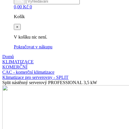
0,00
Kč
0
Košík
×
V košíku nic není.
Pokračovat v nákupu
Domů
KLIMATIZACE
KOMERČNÍ
CAC - komerční klimatizace
Klimatizace pro serverovny - SPLIT
Split nástěnný serverový PROFESSIONAL 3,5 kW