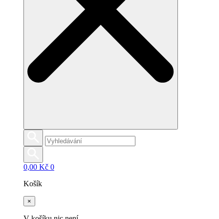
0,00
Kč
0
Košík
×
V košíku nic není.