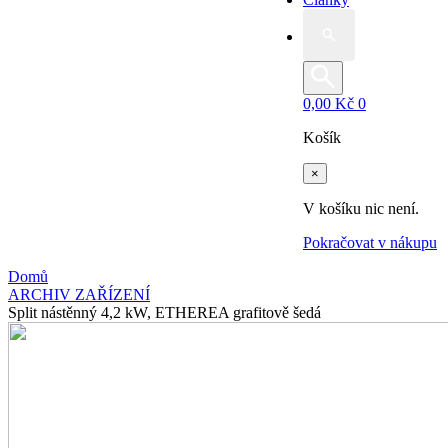
Search
for:
0,00
Kč
0
Košík
×
V košíku nic není.
Pokračovat v nákupu
Domů
ARCHIV ZAŘÍZENÍ
Split nástěnný 4,2 kW, ETHEREA grafitově šedá