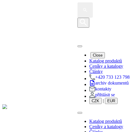
Search
for:
Close
Katalog produktů
Ceníky a katalogy
Články
+420 733 123 798
archiv dokumentů
kontakty
přihlásit se
|
CZK
EUR
Katalog produktů
Ceníky a katalogy
Články