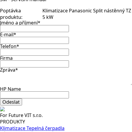
Poptávka
Klimatizace Panasonic Split nástěnný TZ
produktu:
5 kW
Jméno a příjmení
*
E-mail
*
Telefon
*
Firma
Zpráva
*
HP Name
Odeslat
For Future VIT s.r.o.
PRODUKTY
Klimatizace
Tepelná čerpadla