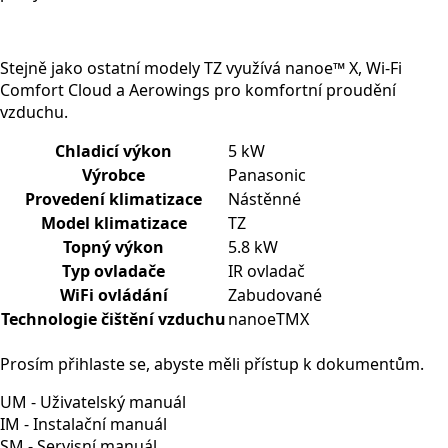
Stejně jako ostatní modely TZ využívá
nanoe™ X
, Wi-Fi
Comfort Cloud a Aerowings pro komfortní proudění
vzduchu.
Chladicí výkon
5 kW
Výrobce
Panasonic
Provedení klimatizace
Nástěnné
Model klimatizace
TZ
Topný výkon
5.8 kW
Typ ovladače
IR ovladač
WiFi ovládání
Zabudované
Technologie čištění vzduchu
nanoeTMX
Prosím přihlaste se, abyste měli přístup k dokumentům.
UM - Uživatelský manuál
IM - Instalační manuál
SM - Servisní manuál