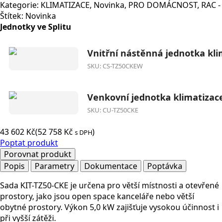
Kategorie:
KLIMATIZACE
,
Novinka
,
PRO DOMÁCNOST
,
RAC -
Štítek:
Novinka
Jednotky ve Splitu
Vnitřní nástěnná jednotka klim
SKU: CS-TZ50CKEW
Venkovní jednotka klimatizac
SKU: CU-TZ50CKE
43 602
Kč
(
52 758
Kč
)
s DPH
Poptat produkt
Porovnat produkt
Popis
Parametry
Dokumentace
Poptávka
Sada KIT-TZ50-CKE je určena pro větší místnosti a otevřené
prostory, jako jsou open space kanceláře nebo větší
obytné prostory. Výkon 5,0 kW zajišťuje vysokou účinnost i
při vyšší zátěži.