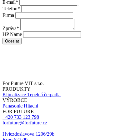
E-mail
*
Telefon
*
Firma
Zpráva
*
HP Name
Odeslat
For Future VIT s.r.o.
PRODUKTY
Klimatizace
Tepelná čerpadla
VÝROBCE
Panasonic
Hitachi
FOR FUTURE
+420 733 123 798
forfuture@forfuture.cz
Hviezdoslavova 1206/29b,
Brno 627 00