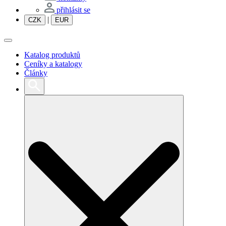
přihlásit se
|
CZK
EUR
Katalog produktů
Ceníky a katalogy
Články
Search
for: