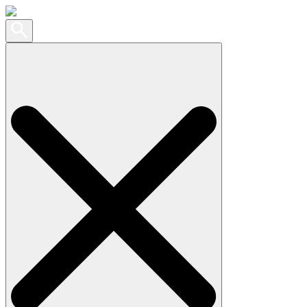
Search
for: