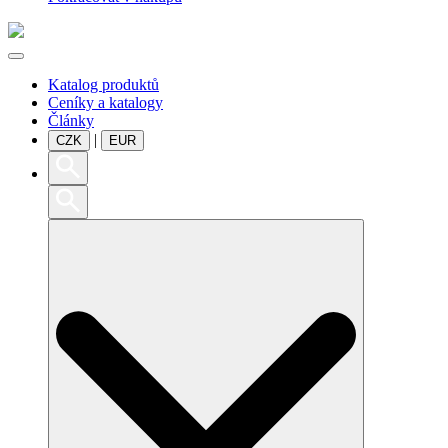
Katalog produktů
Ceníky a katalogy
Články
|
CZK
EUR
Search
for: