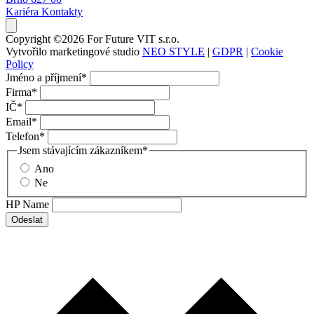
Kariéra
Kontakty
Copyright ©2026 For Future VIT s.r.o.
Vytvořilo marketingové studio
NEO STYLE
|
GDPR
|
Cookie
Policy
Jméno a příjmení
*
Firma
*
IČ
*
Email
*
Telefon
*
Jsem stávajícím zákazníkem
*
Ano
Ne
HP Name
Odeslat