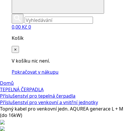
0,00
Kč
0
Košík
×
V košíku nic není.
Pokračovat v nákupu
Domů
TEPELNÁ ČERPADLA
Příslušenství pro tepelná čerpadla
Příslušenství pro venkovní a vnitřní jednotky
Topný kabel pro venkovní jedn. AQUREA generace L + M
(do 16kW)