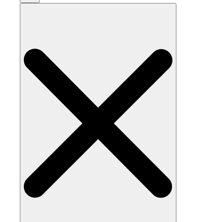
Search
for: