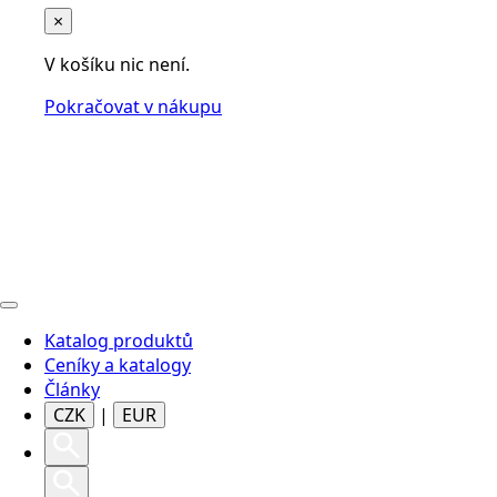
×
V košíku nic není.
Pokračovat v nákupu
Katalog produktů
Ceníky a katalogy
Články
CZK
|
EUR