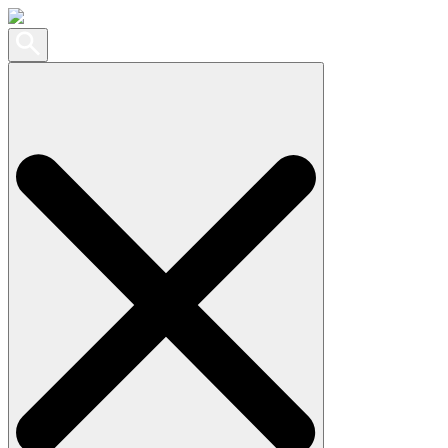
Search
for: