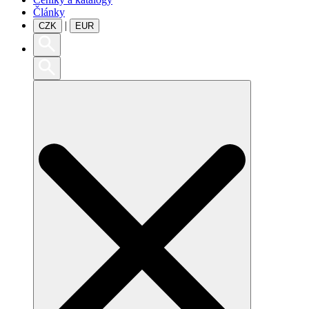
Články
|
CZK
EUR
Search
for: