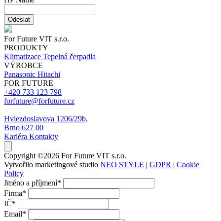
Odeslat
For Future VIT s.r.o.
PRODUKTY
Klimatizace
Tepelná čerpadla
VÝROBCE
Panasonic
Hitachi
FOR FUTURE
+420 733 123 798
forfuture@forfuture.cz
Hviezdoslavova 1206/29b,
Brno 627 00
Kariéra
Kontakty
Copyright ©2026 For Future VIT s.r.o.
Vytvořilo marketingové studio
NEO STYLE
|
GDPR
|
Cookie
Policy
Jméno a příjmení
*
Firma
*
IČ
*
Email
*