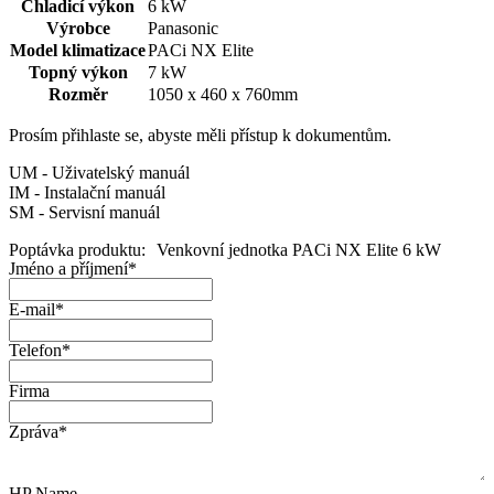
Chladicí výkon
6 kW
Výrobce
Panasonic
Model klimatizace
PACi NX Elite
Topný výkon
7 kW
Rozměr
1050 x 460 x 760mm
Prosím přihlaste se, abyste měli přístup k dokumentům.
UM - Uživatelský manuál
IM - Instalační manuál
SM - Servisní manuál
Poptávka produktu:
Venkovní jednotka PACi NX Elite 6 kW
Jméno a příjmení
*
E-mail
*
Telefon
*
Firma
Zpráva
*
HP Name