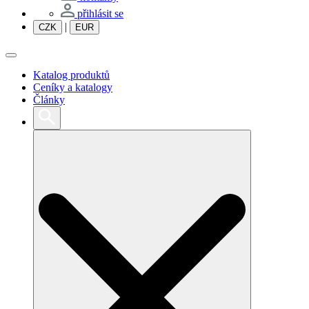
přihlásit se
|
CZK
EUR
Katalog produktů
Ceníky a katalogy
Články
Search
for: