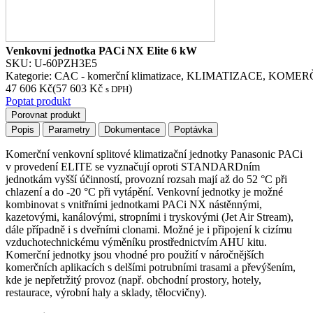
Venkovní jednotka PACi NX Elite 6 kW
SKU:
U-60PZH3E5
Kategorie:
CAC - komerční klimatizace
,
KLIMATIZACE
,
KOMER
47 606
Kč
(
57 603
Kč
)
s DPH
Poptat produkt
Porovnat produkt
Popis
Parametry
Dokumentace
Poptávka
Komerční venkovní splitové klimatizační jednotky Panasonic PACi
v provedení ELITE se vyznačují oproti STANDARDním
jednotkám vyšší účinností, provozní rozsah mají až do 52 °C při
chlazení a do -20 °C při vytápění. Venkovní jednotky je možné
kombinovat s vnitřními jednotkami PACi NX nástěnnými,
kazetovými, kanálovými, stropními i tryskovými (Jet Air Stream),
dále případně i s dveřními clonami. Možné je i připojení k cizímu
vzduchotechnickému výměníku prostřednictvím AHU kitu.
Komerční jednotky jsou vhodné pro použití v náročnějších
komerčních aplikacích s delšími potrubními trasami a převýšením,
kde je nepřetržitý provoz (např. obchodní prostory, hotely,
restaurace, výrobní haly a sklady, tělocvičny).