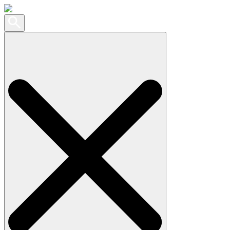
Search
for: