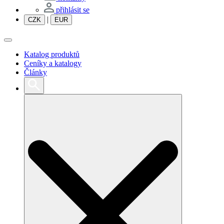
přihlásit se
|
CZK
EUR
Katalog produktů
Ceníky a katalogy
Články
Search
for: