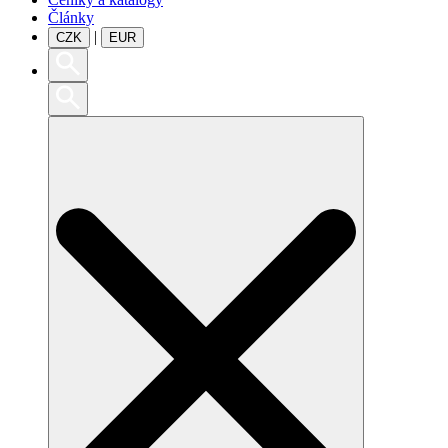
Články
|
CZK
EUR
Search
for: