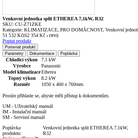
Venkovní jednotka split ETHEREA 7,1kW, R32
SKU:
CU-Z71ZKE
Kategorie:
KLIMATIZACE
,
PRO DOMÁCNOST
,
Venkovní jednot
51 532
Kč
(
62 354
Kč
)
s DPH
Poptat produkt
Porovnat produkt
Parametry
Dokumentace
Poptávka
Chladicí výkon
7.1 kW
Výrobce
Panasonic
Model klimatizace
Etherea
Topný výkon
8.2 kW
Rozměr
1050 x 460 x 760mm
Prosím přihlaste se, abyste měli přístup k dokumentům.
UM - Uživatelský manuál
IM - Instalační manuál
SM - Servisní manuál
Poptávka
Venkovní jednotka split ETHEREA 7,1kW,
produktu:
R32