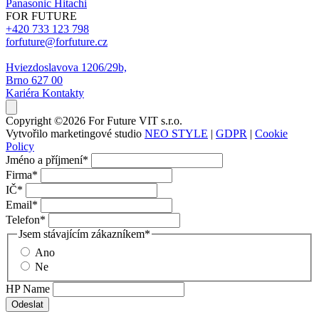
Panasonic
Hitachi
FOR FUTURE
+420 733 123 798
forfuture@forfuture.cz
Hviezdoslavova 1206/29b,
Brno 627 00
Kariéra
Kontakty
Copyright ©2026 For Future VIT s.r.o.
Vytvořilo marketingové studio
NEO STYLE
|
GDPR
|
Cookie
Policy
Jméno a příjmení
*
Firma
*
IČ
*
Email
*
Telefon
*
Jsem stávajícím zákazníkem
*
Ano
Ne
HP Name
Odeslat