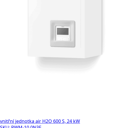
vnitřní jednotka air H2O 600 S, 24 kW
SKU: RWM-10.0N3E