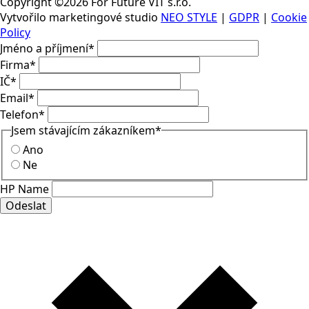
Hviezdoslavova 1206/29b,
Brno 627 00
Kariéra
Kontakty
Copyright ©2026 For Future VIT s.r.o.
Vytvořilo marketingové studio
NEO STYLE
|
GDPR
|
Cookie
Policy
Jméno a příjmení
*
Firma
*
IČ
*
Email
*
Telefon
*
Jsem stávajícím zákazníkem
*
Ano
Ne
HP Name
Odeslat