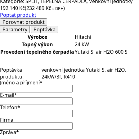
Kategorie:
SPLIT
,
TEPELNÁ ČERPADLA
,
Venkovní jednotky
192 140
Kč
(
232 489
Kč
)
s DPH
Poptat produkt
Porovnat produkt
Parametry
Poptávka
Výrobce
Hitachi
Topný výkon
24 kW
Provedení tepelného čerpadla
Yutaki S, air H2O 600 S
Poptávka
venkovní jednotka Yutaki S, air H2O,
produktu:
24kW/3f, R410
Jméno a příjmení
*
E-mail
*
Telefon
*
Firma
Zpráva
*