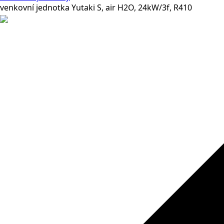
venkovní jednotka Yutaki S, air H2O, 24kW/3f, R410