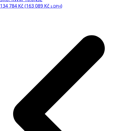
134 784
Kč
(
163 089
Kč
)
s DPH