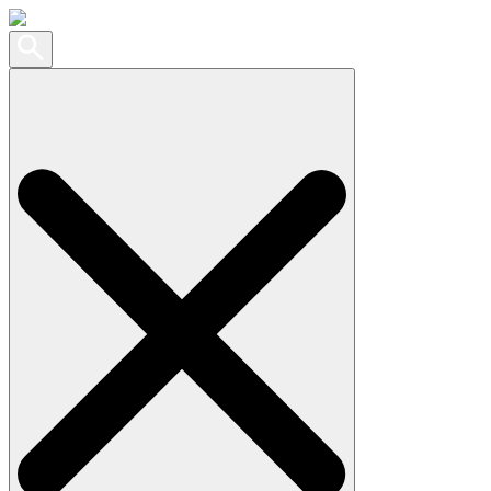
Search
for: