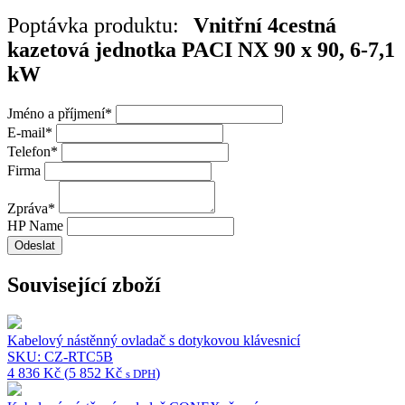
Poptávka produktu:
Vnitřní 4cestná
kazetová jednotka PACI NX 90 x 90, 6-7,1
kW
Jméno a příjmení
*
E-mail
*
Telefon
*
Firma
Zpráva
*
HP Name
Odeslat
Související zboží
Kabelový nástěnný ovladač s dotykovou klávesnicí
SKU: CZ-RTC5B
4 836
Kč
(
5 852
Kč
)
s DPH