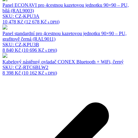
Panel ECONAVI pro 4cestnou kazetovou jednotku 90×90 – PU,
bílá (RAL9003)
SKU: CZ-KPU3A
10 478
Kč
(
12 678
Kč
)
s DPH
Panel standardní pro 4cestnou kazetovou jednotku 90×90 – PU,
grafitově černá (RAL9011)
SKU: CZ-KPU3B
8 840
Kč
(
10 696
Kč
)
s DPH
Kabelový nástěnný ovladač CONEX Bluetooth + WiFi, černý
SKU: CZ-RTC6BLW2
8 398
Kč
(
10 162
Kč
)
s DPH