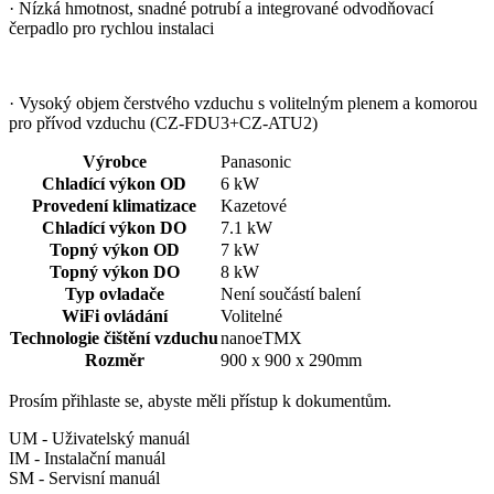
· Nízká hmotnost, snadné potrubí a integrované odvodňovací
čerpadlo pro rychlou instalaci
· Vysoký objem čerstvého vzduchu s volitelným plenem a komorou
pro přívod vzduchu (CZ-FDU3+CZ-ATU2)
Výrobce
Panasonic
Chladící výkon OD
6 kW
Provedení klimatizace
Kazetové
Chladící výkon DO
7.1 kW
Topný výkon OD
7 kW
Topný výkon DO
8 kW
Typ ovladače
Není součástí balení
WiFi ovládání
Volitelné
Technologie čištění vzduchu
nanoeTMX
Rozměr
900 x 900 x 290mm
Prosím přihlaste se, abyste měli přístup k dokumentům.
UM - Uživatelský manuál
IM - Instalační manuál
SM - Servisní manuál