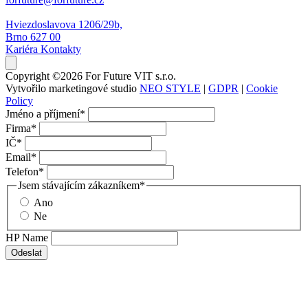
Hviezdoslavova 1206/29b,
Brno 627 00
Kariéra
Kontakty
Copyright ©2026 For Future VIT s.r.o.
Vytvořilo marketingové studio
NEO STYLE
|
GDPR
|
Cookie
Policy
Jméno a příjmení
*
Firma
*
IČ
*
Email
*
Telefon
*
Jsem stávajícím zákazníkem
*
Ano
Ne
HP Name
Odeslat