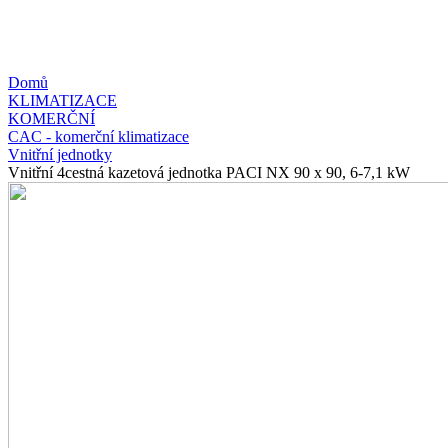
Domů
KLIMATIZACE
KOMERČNÍ
CAC - komerční klimatizace
Vnitřní jednotky
Vnitřní 4cestná kazetová jednotka PACI NX 90 x 90, 6-7,1 kW