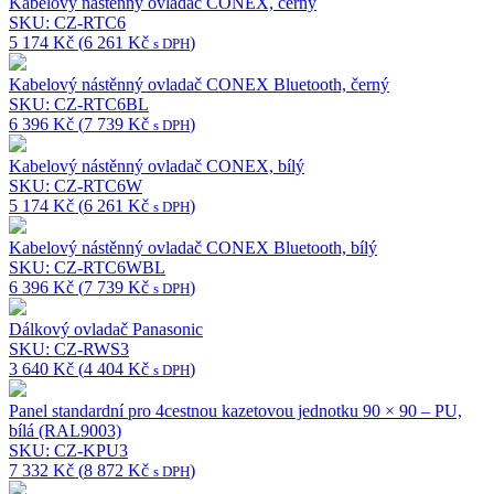
Kabelový nástěnný ovladač CONEX, černý
SKU: CZ-RTC6
5 174
Kč
(
6 261
Kč
)
s DPH
Kabelový nástěnný ovladač CONEX Bluetooth, černý
SKU: CZ-RTC6BL
6 396
Kč
(
7 739
Kč
)
s DPH
Kabelový nástěnný ovladač CONEX, bílý
SKU: CZ-RTC6W
5 174
Kč
(
6 261
Kč
)
s DPH
Kabelový nástěnný ovladač CONEX Bluetooth, bílý
SKU: CZ-RTC6WBL
6 396
Kč
(
7 739
Kč
)
s DPH
Dálkový ovladač Panasonic
SKU: CZ-RWS3
3 640
Kč
(
4 404
Kč
)
s DPH
Panel standardní pro 4cestnou kazetovou jednotku 90 × 90 – PU,
bílá (RAL9003)
SKU: CZ-KPU3
7 332
Kč
(
8 872
Kč
)
s DPH