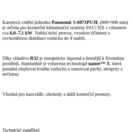
Kazetová vnitřní jednotka
Panasonic S-6071PU3E
(900×900 mm)
je určena pro komerční klimatizační systémy PACi NX s výkonem
cca
6,0–7,1 kW
. Nabízí tichý provoz, vysokou účinnost a
rovnoměrnou distribuci vzduchu do 4 směrů.
Díky chladivu
R32
je energeticky úsporná a šetrnější k životnímu
prostředí. Standardně je vybavena technologií
nanoe™ X
, která
pomáhá zlepšovat kvalitu vzduchu a omezovat pachy, alergeny a
nečistoty.
Vhodná pro kanceláře, obchody a další komerční prostory.
Technické zaměření