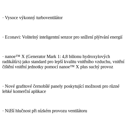
· Vysoce výkonný turboventilátor
· Econavi: Volitelný inteligentní senzor pro snížení plýtvání energií
· nanoe™ X (Generator Mark 1: 4,8 bilionu hydroxylových
radikálů/s) jako standard pro lepší kvalitu vnitřního vzduchu, vnitřní
čištění vnitřní jednotky pomocí nanoe™ X plus suchý provoz
· Nové grafitové černobílé panely poskytující možnosti pro různé
lehké komerční aplikace
· Nižší hlučnost při nízkém provozu ventilátoru