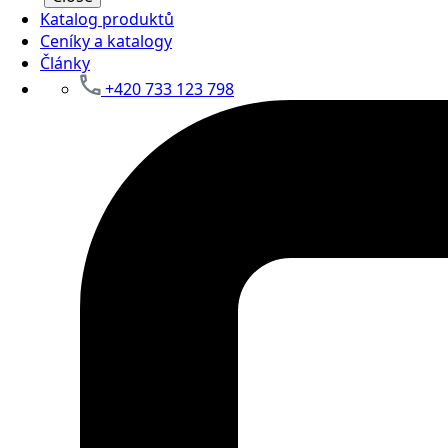
Katalog produktů
Ceníky a katalogy
Články
+420 733 123 798