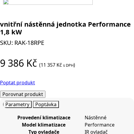
vnitřní nástěnná jednotka Performance
1,8 kW
SKU:
RAK-18RPE
9 386
Kč
(
11 357
Kč
)
s DPH
Poptat produkt
Porovnat produkt
Parametry
Poptávka
Provedení klimatizace
Nástěnné
Model klimatizace
Performance
Typ ovladače
IR ovladač