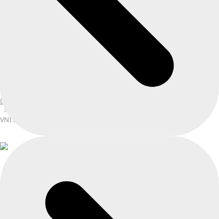
Košík
×
V košíku nic není.
Pokračovat v nákupu
DOMŮ
VNITŘNÍ NÁSTĚNNÁ JEDNOTKA PERFORMANCE 1,8 KW