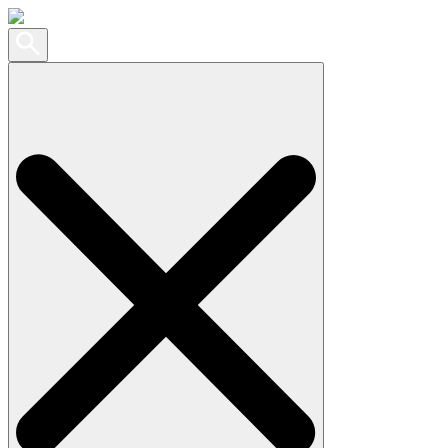
Search
for: