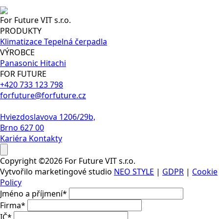
For Future VIT s.r.o.
PRODUKTY
Klimatizace
Tepelná čerpadla
VÝROBCE
Panasonic
Hitachi
FOR FUTURE
+420 733 123 798
forfuture@forfuture.cz
Hviezdoslavova 1206/29b,
Brno 627 00
Kariéra
Kontakty
Copyright ©2026 For Future VIT s.r.o.
Vytvořilo marketingové studio
NEO STYLE
|
GDPR
|
Cookie
Policy
Jméno a příjmení
*
Firma
*
IČ
*