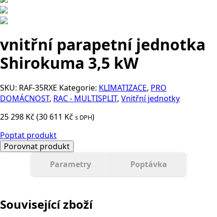
vnitřní parapetní jednotka
Shirokuma 3,5 kW
SKU:
RAF-35RXE
Kategorie:
KLIMATIZACE
,
PRO
DOMÁCNOST
,
RAC - MULTISPLIT
,
Vnitřní jednotky
25 298
Kč
(
30 611
Kč
)
s DPH
Poptat produkt
Porovnat produkt
Parametry
Poptávka
Související zboží