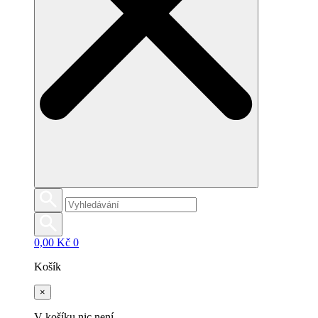
0,00
Kč
0
Košík
×
V košíku nic není.