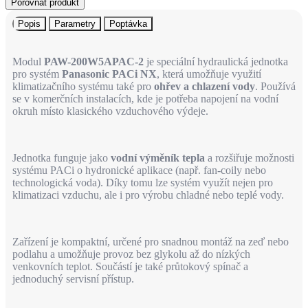
Porovnat produkt
Popis
Parametry
Poptávka
Modul
PAW-200W5APAC-2
je speciální hydraulická jednotka
pro systém
Panasonic PACi NX
, která umožňuje využití
klimatizačního systému také pro
ohřev a chlazení vody
. Používá
se v komerčních instalacích, kde je potřeba napojení na vodní
okruh místo klasického vzduchového výdeje.
Jednotka funguje jako
vodní výměník tepla
a rozšiřuje možnosti
systému PACi o hydronické aplikace (např. fan-coily nebo
technologická voda). Díky tomu lze systém využít nejen pro
klimatizaci vzduchu, ale i pro výrobu chladné nebo teplé vody.
Zařízení je kompaktní, určené pro snadnou montáž na zeď nebo
podlahu a umožňuje provoz bez glykolu až do nízkých
venkovních teplot. Součástí je také průtokový spínač a
jednoduchý servisní přístup.