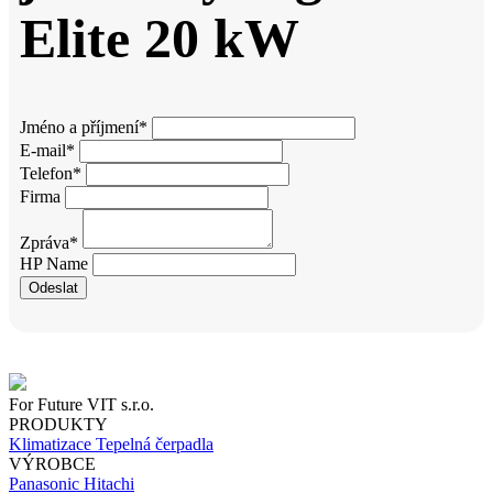
Elite 20 kW
Jméno a příjmení
*
E-mail
*
Telefon
*
Firma
Zpráva
*
HP Name
Odeslat
For Future VIT s.r.o.
PRODUKTY
Klimatizace
Tepelná čerpadla
VÝROBCE
Panasonic
Hitachi