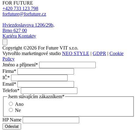
FOR FUTURE
+420 733 123 798
forfuture@forfuture.cz
Hviezdoslavova 1206/29b,
Brno 627 00
Kariéra
Kontakty
Copyright ©2026 For Future VIT s.r.o.
Vytvořilo marketingové studio
NEO STYLE
|
GDPR
|
Cookie
Policy
Jméno a příjmení
*
Firma
*
IČ
*
Email
*
Telefon
*
Jsem stávajícím zákazníkem
*
Ano
Ne
HP Name
Odeslat