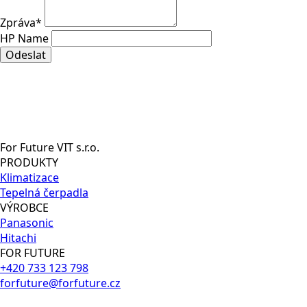
Zpráva
*
HP Name
Odeslat
For Future VIT s.r.o.
PRODUKTY
Klimatizace
Tepelná čerpadla
VÝROBCE
Panasonic
Hitachi
FOR FUTURE
+420 733 123 798
forfuture@forfuture.cz