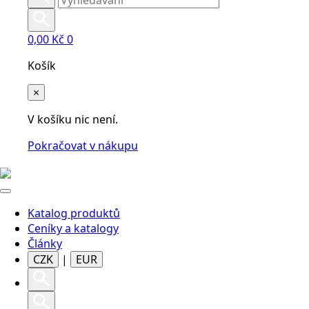
0,00
Kč
0
Košík
×
V košíku nic není.
Pokračovat v nákupu
Katalog produktů
Ceníky a katalogy
Články
CZK
|
EUR