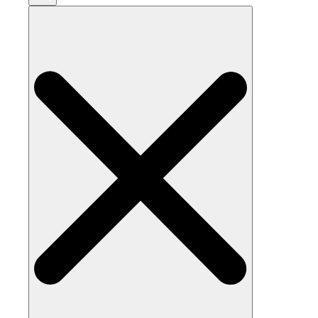
Search
for: