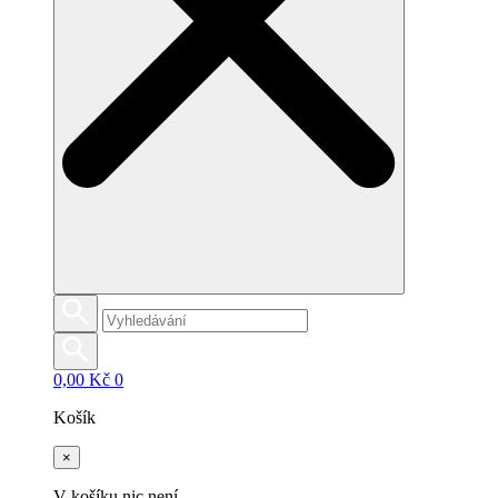
0,00
Kč
0
Košík
×
V košíku nic není.