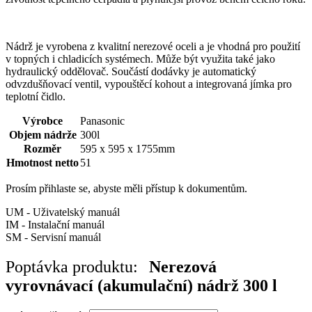
Nádrž je vyrobena z kvalitní nerezové oceli a je vhodná pro použití
v topných i chladicích systémech. Může být využita také jako
hydraulický oddělovač. Součástí dodávky je automatický
odvzdušňovací ventil, vypouštěcí kohout a integrovaná jímka pro
teplotní čidlo.
Výrobce
Panasonic
Objem nádrže
300l
Rozměr
595 x 595 x 1755mm
Hmotnost netto
51
Prosím přihlaste se, abyste měli přístup k dokumentům.
UM - Uživatelský manuál
IM - Instalační manuál
SM - Servisní manuál
Poptávka produktu:
Nerezová
vyrovnávací (akumulační) nádrž 300 l