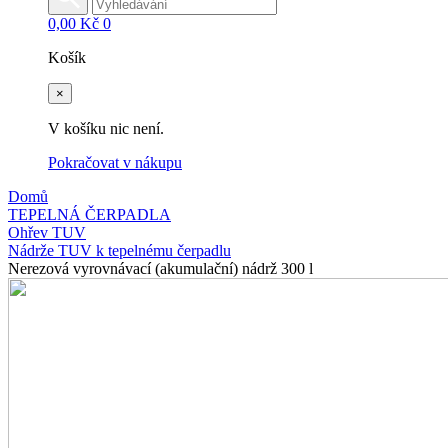
0,00
Kč
0
Košík
×
V košíku nic není.
Pokračovat v nákupu
Domů
TEPELNÁ ČERPADLA
Ohřev TUV
Nádrže TUV k tepelnému čerpadlu
Nerezová vyrovnávací (akumulační) nádrž 300 l