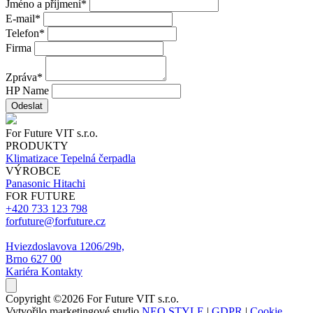
Jméno a příjmení
*
E-mail
*
Telefon
*
Firma
Zpráva
*
HP Name
Odeslat
For Future VIT s.r.o.
PRODUKTY
Klimatizace
Tepelná čerpadla
VÝROBCE
Panasonic
Hitachi
FOR FUTURE
+420 733 123 798
forfuture@forfuture.cz
Hviezdoslavova 1206/29b,
Brno 627 00
Kariéra
Kontakty
Copyright ©2026 For Future VIT s.r.o.
Vytvořilo marketingové studio
NEO STYLE
|
GDPR
|
Cookie