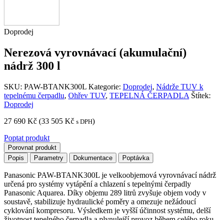
Doprodej
Nerezová vyrovnávací (akumulační)
nádrž 300 l
SKU:
PAW-BTANK300L
Kategorie:
Doprodej
,
Nádrže TUV k
tepelnému čerpadlu
,
Ohřev TUV
,
TEPELNÁ ČERPADLA
Štítek:
Doprodej
27 690
Kč
(
33 505
Kč
)
s DPH
Poptat produkt
Porovnat produkt
Popis
Parametry
Dokumentace
Poptávka
Panasonic PAW-BTANK300L je velkoobjemová vyrovnávací nádrž
určená pro systémy vytápění a chlazení s tepelnými čerpadly
Panasonic Aquarea. Díky objemu 289 litrů zvyšuje objem vody v
soustavě, stabilizuje hydraulické poměry a omezuje nežádoucí
cyklování kompresoru. Výsledkem je vyšší účinnost systému, delší
životnost tepelného čerpadla a plynulejší provoz během celého roku.