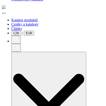
Katalog produktů
Ceníky a katalogy
Články
|
CZK
EUR
Search
for: