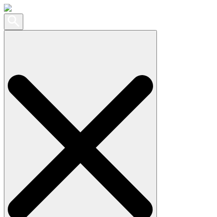
Search
for: