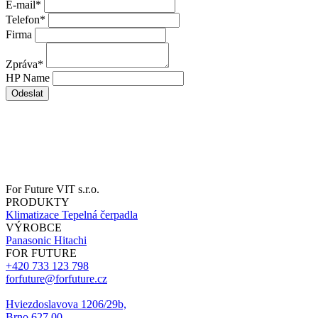
E-mail
*
Telefon
*
Firma
Zpráva
*
HP Name
Odeslat
For Future VIT s.r.o.
PRODUKTY
Klimatizace
Tepelná čerpadla
VÝROBCE
Panasonic
Hitachi
FOR FUTURE
+420 733 123 798
forfuture@forfuture.cz
Hviezdoslavova 1206/29b,
Brno 627 00