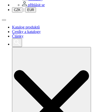
přihlásit se
|
CZK
EUR
Katalog produktů
Ceníky a katalogy
Články
Search
for: