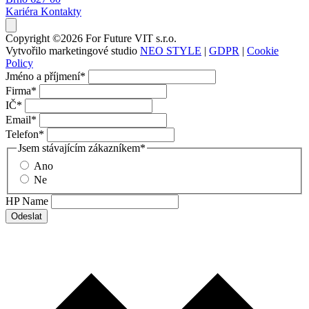
Kariéra
Kontakty
Copyright ©2026 For Future VIT s.r.o.
Vytvořilo marketingové studio
NEO STYLE
|
GDPR
|
Cookie
Policy
Jméno a příjmení
*
Firma
*
IČ
*
Email
*
Telefon
*
Jsem stávajícím zákazníkem
*
Ano
Ne
HP Name
Odeslat