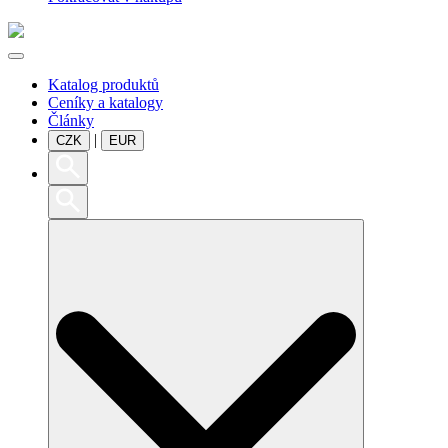
Katalog produktů
Ceníky a katalogy
Články
|
CZK
EUR
Search
for: