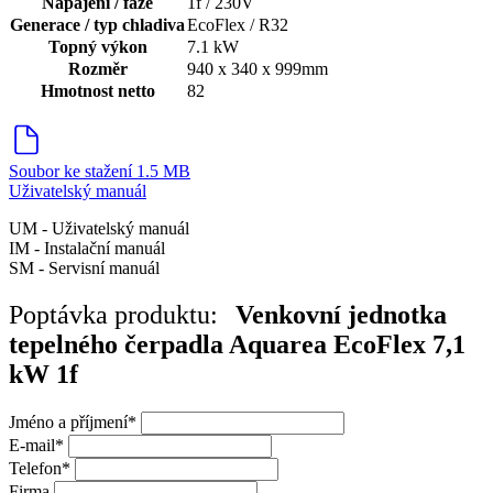
Napájení / fáze
1f / 230V
Generace / typ chladiva
EcoFlex / R32
Topný výkon
7.1 kW
Rozměr
940 x 340 x 999mm
Hmotnost netto
82
Soubor ke stažení
1.5 MB
Uživatelský manuál
UM - Uživatelský manuál
IM - Instalační manuál
SM - Servisní manuál
Poptávka produktu:
Venkovní jednotka
tepelného čerpadla Aquarea EcoFlex 7,1
kW 1f
Jméno a příjmení
*
E-mail
*
Telefon
*
Firma