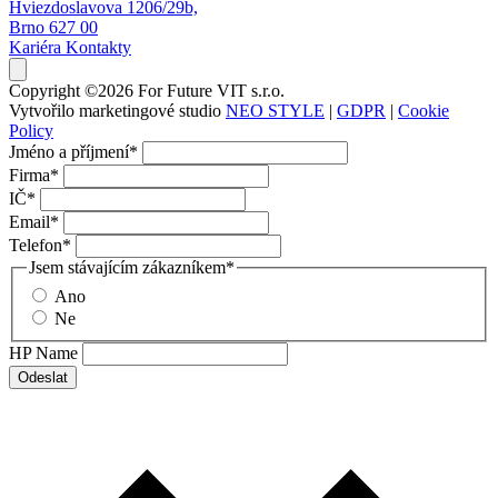
Hviezdoslavova 1206/29b,
Brno 627 00
Kariéra
Kontakty
Copyright ©2026 For Future VIT s.r.o.
Vytvořilo marketingové studio
NEO STYLE
|
GDPR
|
Cookie
Policy
Jméno a příjmení
*
Firma
*
IČ
*
Email
*
Telefon
*
Jsem stávajícím zákazníkem
*
Ano
Ne
HP Name
Odeslat