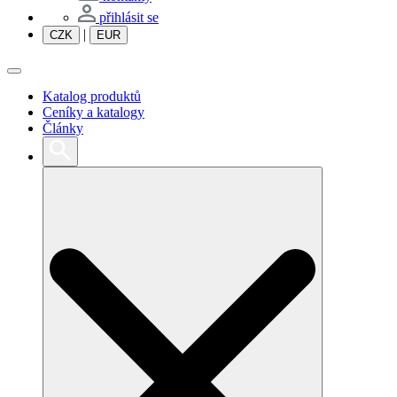
přihlásit se
|
CZK
EUR
Katalog produktů
Ceníky a katalogy
Články
Search
for: