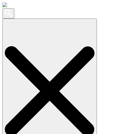
Search
for: