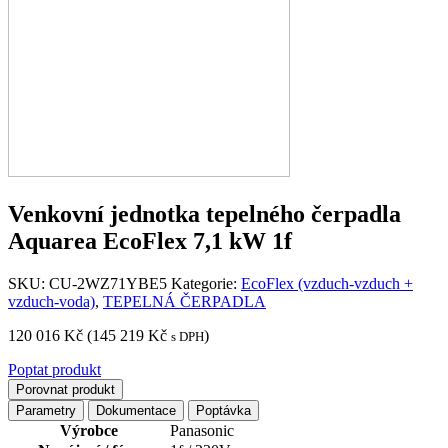
Venkovní jednotka tepelného čerpadla
Aquarea EcoFlex 7,1 kW 1f
SKU:
CU-2WZ71YBE5
Kategorie:
EcoFlex (vzduch-vzduch +
vzduch-voda)
,
TEPELNÁ ČERPADLA
120 016
Kč
(
145 219
Kč
)
s DPH
Poptat produkt
Porovnat produkt
Parametry
Dokumentace
Poptávka
Výrobce
Panasonic