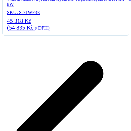
kW
SKU: S-71WF3E
45 318
Kč
(
54 835
Kč
)
s DPH