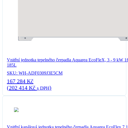
Vnitřní jednotka tepelného čerpadla Aquarea EcoFleX, 3 - 9 kW 1f,
185L
SKU: WH-ADF0309J3E5CM
167 284
Kč
(
202 414
Kč
)
s DPH
Vnitřní kanálová jednotka tepelného čerpadla Aquarea EcoFlex 7,1