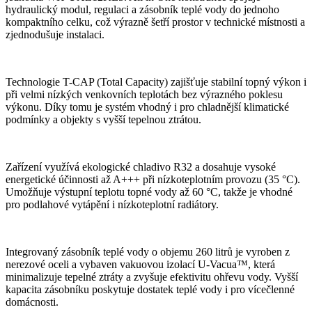
hydraulický modul, regulaci a zásobník teplé vody do jednoho
kompaktního celku, což výrazně šetří prostor v technické místnosti a
zjednodušuje instalaci.
Technologie T-CAP (Total Capacity) zajišťuje stabilní topný výkon i
při velmi nízkých venkovních teplotách bez výrazného poklesu
výkonu. Díky tomu je systém vhodný i pro chladnější klimatické
podmínky a objekty s vyšší tepelnou ztrátou.
Zařízení využívá ekologické chladivo R32 a dosahuje vysoké
energetické účinnosti až A+++ při nízkoteplotním provozu (35 °C).
Umožňuje výstupní teplotu topné vody až 60 °C, takže je vhodné
pro podlahové vytápění i nízkoteplotní radiátory.
Integrovaný zásobník teplé vody o objemu
260 litrů
je vyroben z
nerezové oceli a vybaven vakuovou izolací U-Vacua™, která
minimalizuje tepelné ztráty a zvyšuje efektivitu ohřevu vody. Vyšší
kapacita zásobníku poskytuje dostatek teplé vody i pro vícečlenné
domácnosti.