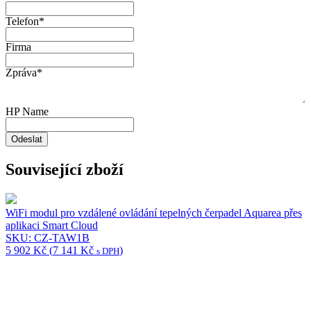
Telefon
*
Firma
Zpráva
*
HP Name
Odeslat
Související zboží
WiFi modul pro vzdálené ovládání tepelných čerpadel Aquarea přes
aplikaci Smart Cloud
SKU: CZ-TAW1B
5 902
Kč
(
7 141
Kč
)
s DPH