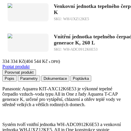
Venkovní jednotka tepelného čer
K
SKU: WH-UXZ12KE5
Vnitřní jednotka tepelného čerpad
generace K, 260 L
SKU: WH-ADC0912K6E53
334 334
Kč
(
404 544
Kč
)
s DPH
Poptat produkt
Porovnat produkt
Popis
Parametry
Dokumentace
Poptávka
Panasonic Aquarea
KIT-AXC12K6E53
je výkonné tepelné
čerpadlo vzduch–voda typu All in One z řady Aquarea T-CAP
generace K, určené pro vytápění, chlazení a ohřev teplé vody ve
středně velkých a větších rodinných domech.
Systém tvoří vnitřní jednotka
WH-ADC0912K6E53
a venkovní
jednotka
WH-UXZ12KE5
. All in One konstrukce spojuje