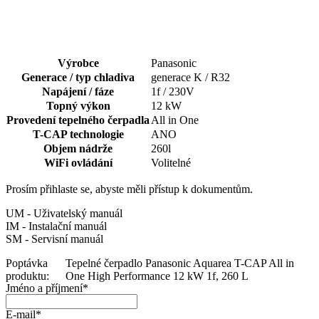
Výrobce
Panasonic
Generace / typ chladiva
generace K / R32
Napájení / fáze
1f / 230V
Topný výkon
12 kW
Provedení tepelného čerpadla
All in One
T-CAP technologie
ANO
Objem nádrže
260l
WiFi ovládání
Volitelné
Prosím přihlaste se, abyste měli přístup k dokumentům.
UM - Uživatelský manuál
IM - Instalační manuál
SM - Servisní manuál
Poptávka
Tepelné čerpadlo Panasonic Aquarea T-CAP All in
produktu:
One High Performance 12 kW 1f, 260 L
Jméno a příjmení
*
E-mail
*