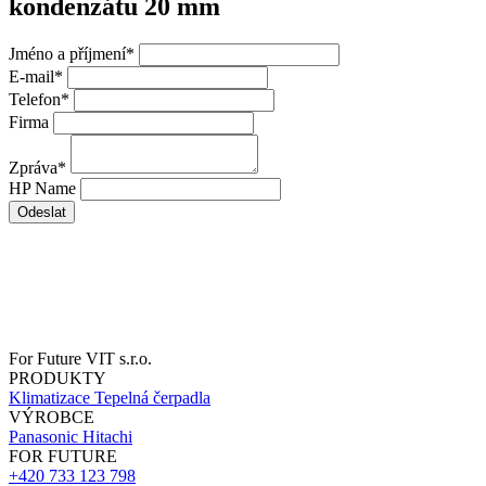
kondenzátu 20 mm
Jméno a příjmení
*
E-mail
*
Telefon
*
Firma
Zpráva
*
HP Name
Odeslat
For Future VIT s.r.o.
PRODUKTY
Klimatizace
Tepelná čerpadla
VÝROBCE
Panasonic
Hitachi
FOR FUTURE
+420 733 123 798