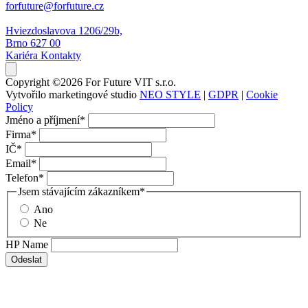
forfuture@forfuture.cz
Hviezdoslavova 1206/29b,
Brno 627 00
Kariéra
Kontakty
Copyright ©2026 For Future VIT s.r.o.
Vytvořilo marketingové studio
NEO STYLE
|
GDPR
|
Cookie
Policy
Jméno a příjmení
*
Firma
*
IČ
*
Email
*
Telefon
*
Jsem stávajícím zákazníkem
*
Ano
Ne
HP Name
Odeslat