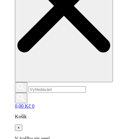
0,00
Kč
0
Košík
×
V košíku nic není.