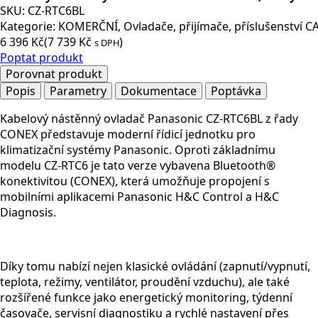
SKU:
CZ-RTC6BL
Kategorie:
KOMERČNÍ
,
Ovladače, přijímače
,
příslušenství C
6 396
Kč
(
7 739
Kč
)
s DPH
Poptat produkt
Porovnat produkt
Popis
Parametry
Dokumentace
Poptávka
Kabelový nástěnný ovladač Panasonic CZ-RTC6BL z řady
CONEX představuje moderní řídicí jednotku pro
klimatizační systémy Panasonic. Oproti základnímu
modelu CZ-RTC6 je tato verze vybavena
Bluetooth®
konektivitou (CONEX)
, která umožňuje propojení s
mobilními aplikacemi Panasonic H&C Control a H&C
Diagnosis.
Díky tomu nabízí nejen klasické ovládání (zapnutí/vypnutí,
teplota, režimy, ventilátor, proudění vzduchu), ale také
rozšířené funkce jako energetický monitoring, týdenní
časovače, servisní diagnostiku a rychlé nastavení přes