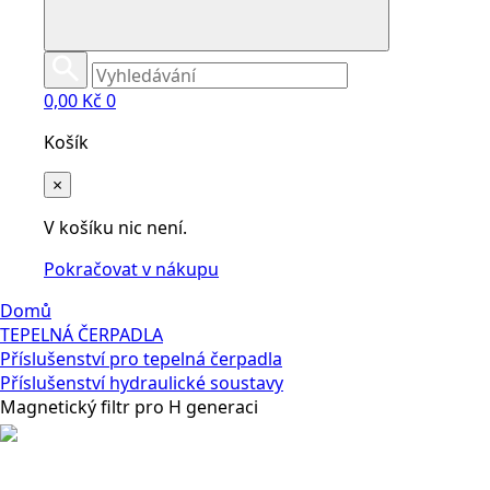
0,00
Kč
0
Košík
×
V košíku nic není.
Pokračovat v nákupu
Domů
TEPELNÁ ČERPADLA
Příslušenství pro tepelná čerpadla
Příslušenství hydraulické soustavy
Magnetický filtr pro H generaci