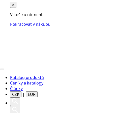
×
V košíku nic není.
Pokračovat v nákupu
Katalog produktů
Ceníky a katalogy
Články
CZK
|
EUR