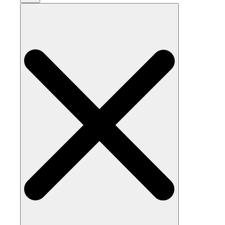
Search
for: