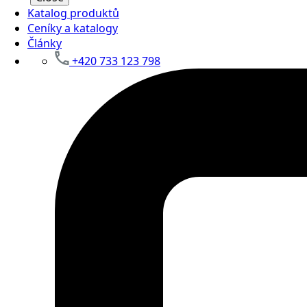
Katalog produktů
Ceníky a katalogy
Články
+420 733 123 798