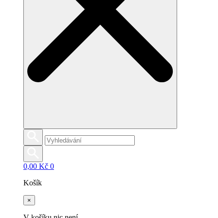
0,00
Kč
0
Košík
×
V košíku nic není.