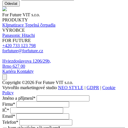
Odeslat
For Future VIT s.r.o.
PRODUKTY
Klimatizace
Tepelná čerpadla
VÝROBCE
Panasonic
Hitachi
FOR FUTURE
+420 733 123 798
forfuture@forfuture.cz
Hviezdoslavova 1206/29b,
Brno 627 00
Kariéra
Kontakty
Copyright ©2026 For Future VIT s.r.o.
Vytvořilo marketingové studio
NEO STYLE
|
GDPR
|
Cookie
Policy
Jméno a příjmení
*
Firma
*
IČ
*
Email
*
Telefon
*
Jsem stávajícím zákazníkem
*