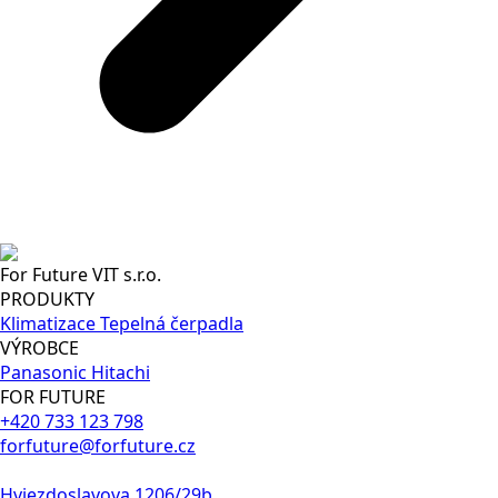
For Future VIT s.r.o.
PRODUKTY
Klimatizace
Tepelná čerpadla
VÝROBCE
Panasonic
Hitachi
FOR FUTURE
+420 733 123 798
forfuture@forfuture.cz
Hviezdoslavova 1206/29b,