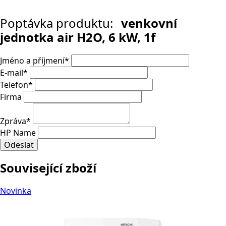
Poptávka produktu:
venkovní
jednotka air H2O, 6 kW, 1f
Jméno a příjmení
*
E-mail
*
Telefon
*
Firma
Zpráva
*
HP Name
Odeslat
Související zboží
Novinka