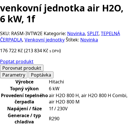
venkovní jednotka air H2O,
6 kW, 1f
SKU:
RASM-3VTW2E
Kategorie:
Novinka
,
SPLIT
,
TEPELNÁ
ČERPADLA
,
Venkovní jednotky
Štítek:
Novinka
176 722
Kč
(
213 834
Kč
)
s DPH
Poptat produkt
Porovnat produkt
Parametry
Poptávka
Výrobce
Hitachi
Topný výkon
6 kW
Provedení tepelného
air H2O 800 H, air H2O 800 H Combi,
čerpadla
air H2O 800 M
Napájení / fáze
1f / 230V
Generace / typ
R290
chladiva