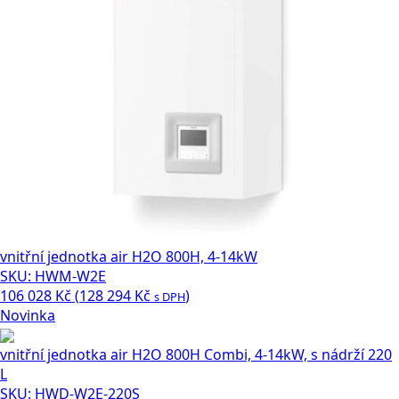
vnitřní jednotka air H2O 800H, 4-14kW
SKU: HWM-W2E
106 028
Kč
(
128 294
Kč
)
s DPH
Novinka
vnitřní jednotka air H2O 800H Combi, 4-14kW, s nádrží 220
L
SKU: HWD-W2E-220S