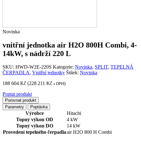
Novinka
vnitřní jednotka air H2O 800H Combi, 4-
14kW, s nádrží 220 L
SKU:
HWD-W2E-220S
Kategorie:
Novinka
,
SPLIT
,
TEPELNÁ
ČERPADLA
,
Vnitřní jednotky
Štítek:
Novinka
188 604
Kč
(
228 211
Kč
)
s DPH
Poptat produkt
Porovnat produkt
Parametry
Poptávka
Výrobce
Hitachi
Topný výkon OD
4 kW
Topný výkon DO
14 kW
Provedení tepelného čerpadla
air H2O 800 H Combi