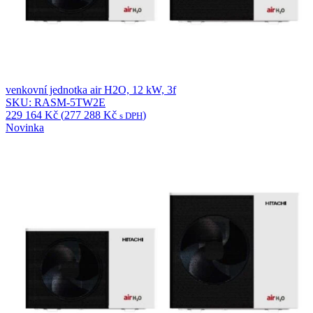
venkovní jednotka air H2O, 12 kW, 3f
SKU: RASM-5TW2E
229 164
Kč
(
277 288
Kč
)
s DPH
Novinka