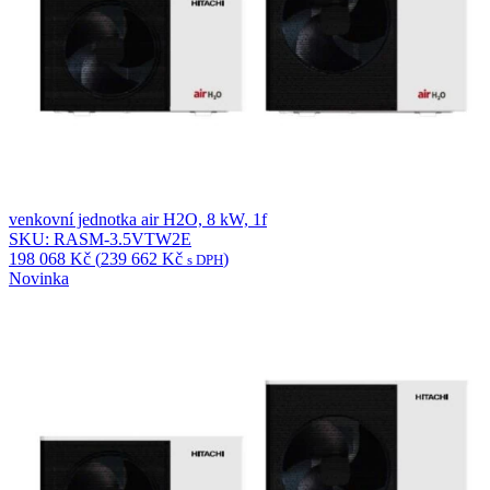
venkovní jednotka air H2O, 8 kW, 1f
SKU: RASM-3.5VTW2E
198 068
Kč
(
239 662
Kč
)
s DPH
Novinka