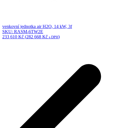
venkovní jednotka air H2O, 14 kW, 3f
SKU: RASM-6TW2E
233 610
Kč
(
282 668
Kč
)
s DPH