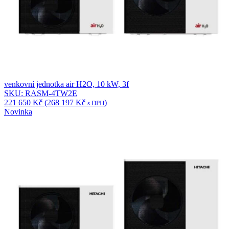
venkovní jednotka air H2O, 10 kW, 3f
SKU: RASM-4TW2E
221 650
Kč
(
268 197
Kč
)
s DPH
Novinka