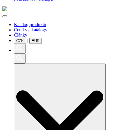
Katalog produktů
Ceníky a katalogy
Články
|
CZK
EUR
Search
for: