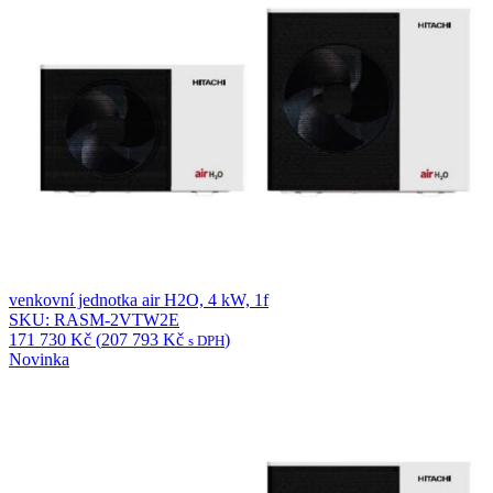
venkovní jednotka air H2O, 4 kW, 1f
SKU: RASM-2VTW2E
171 730
Kč
(
207 793
Kč
)
s DPH
Novinka