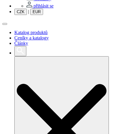
přihlásit se
|
CZK
EUR
Katalog produktů
Ceníky a katalogy
Články
Search
for: