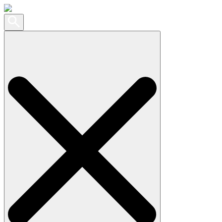
Search
for: