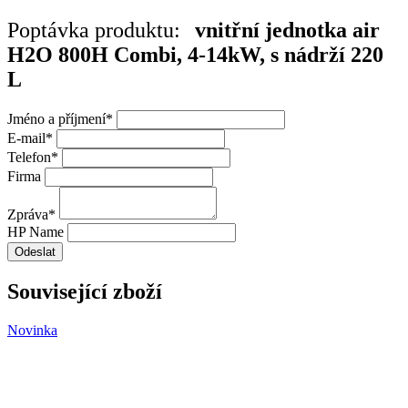
Poptávka produktu:
vnitřní jednotka air
H2O 800H Combi, 4-14kW, s nádrží 220
L
Jméno a příjmení
*
E-mail
*
Telefon
*
Firma
Zpráva
*
HP Name
Odeslat
Související zboží
Novinka