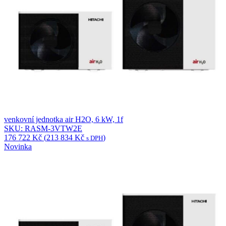
venkovní jednotka air H2O, 6 kW, 1f
SKU: RASM-3VTW2E
176 722
Kč
(
213 834
Kč
)
s DPH
Novinka