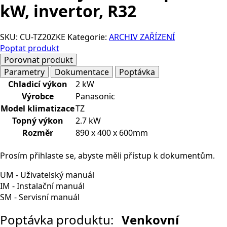
kW, invertor, R32
SKU:
CU-TZ20ZKE
Kategorie:
ARCHIV ZAŘÍZENÍ
Poptat produkt
Porovnat produkt
Parametry
Dokumentace
Poptávka
Chladicí výkon
2 kW
Výrobce
Panasonic
Model klimatizace
TZ
Topný výkon
2.7 kW
Rozměr
890 x 400 x 600mm
Prosím přihlaste se, abyste měli přístup k dokumentům.
UM - Uživatelský manuál
IM - Instalační manuál
SM - Servisní manuál
Poptávka produktu:
Venkovní