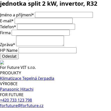
jednotka split 2 kW, invertor, R32
Jméno a příjmení
*
E-mail
*
Telefon
*
Firma
Zpráva
*
HP Name
Odeslat
For Future VIT s.r.o.
PRODUKTY
Klimatizace
Tepelná čerpadla
VÝROBCE
Panasonic
Hitachi
FOR FUTURE
+420 733 123 798
forfuture@forfuture.cz