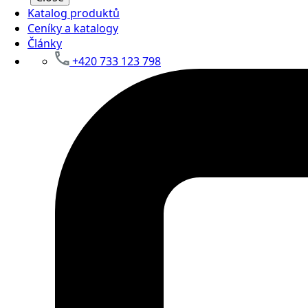
Katalog produktů
Ceníky a katalogy
Články
+420 733 123 798