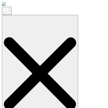
Search
for: